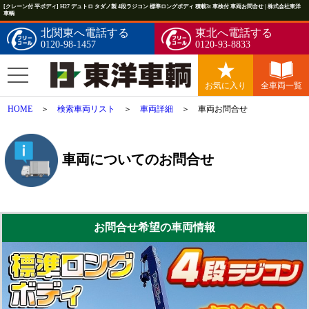
[クレーン付 平ボディ] H27 デュトロ タダノ製 4段ラジコン 標準ロングボディ 積載3t 車検付 車両お問合せ | 株式会社東洋
車輌
北関東へ電話する
東北へ電話する
0120-98-1457
0120-93-8833
お気に入り
全車両一覧
HOME
＞
検索車両リスト
＞
車両詳細
＞ 車両お問合せ
車両についてのお問合せ
お問合せ希望の車両情報