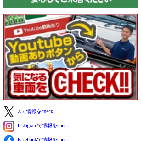
【商品番号:14459】Lゲートダンプ H29 レンジャー 極東開発
製 積載3.5t 電動コボレーン 走行4.4万km
☎0120-93-8833 営業担当:眞籠
「HP見て」とお伝えいただけるとスムーズです❗
2026-07-29
メッキやステンレスパーツがステキな
こちらの車両をピックアップ(ノ*˙˘˙)ノ =͟͟͞͞♡ブォン
●本日ご紹介車両●
【商品番号:14480】アルミブロック 平ボディ H18 レンジャー
増トン 2デフ シートキャリア付 リターダー付
☎0120-98-1457 営業担当:千葉
「HP見て」とお伝えいただけるとスムーズです❗
2026-07-28
Xで情報をcheck
雨が降っていたりやんだりで湿気が多いです。
今日も元気に頑張りましょう!
Instagramで情報をcheck
●本日ご紹介車両●
【商品番号:14238】簡易クレーン付 平ボディ H11 キャンター
Facebookで情報をcheck