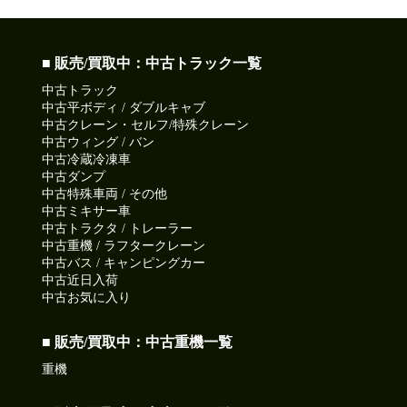
2026-07-16
午後は天気の急変にご注意!
皆さん今日も一日ご安全に‼
■ 販売/買取中：中古トラック一覧
●本日ご紹介車両●
中古トラック
【商品番号:14291】高所作業車 H23 デュトロ アイチコーポレ
中古平ボディ / ダブルキャブ
ーション製 電工仕様 FRPバケット サブバッテリー仕様
中古クレーン・セルフ/特殊クレーン
☎0120-93-8833 営業担当:児玉
中古ウィング / バン
「HP見て」とお伝えいただけるとスムーズです❗
中古冷蔵冷凍車
中古ダンプ
中古特殊車両 / その他
2026-07-15
中古ミキサー車
気温上昇35℃超えるかも!!
中古トラクタ / トレーラー
今日も元気に頑張りましょう!
中古重機 / ラフタークレーン
中古バス / キャンピングカー
●本日ご紹介車両●
中古近日入荷
【商品番号:14237】高所作業車 H18 デュトロ アイチコーポレ
中古お気に入り
ーション製 地上高22.1m 自動格納機能 首振りバケット
☎0120-98-1457 営業担当:阿部
■ 販売/買取中：中古重機一覧
「HP見て」とお伝えいただけるとスムーズです❗
重機
2026-07-13