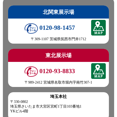
☎0120-93-8833 営業担当:児玉
「HP見て」とお伝えいただけるとスムーズです❗
北関東展示場
2026-07-23
0120-98-1457
突然の天気の急変にご注意ください。
皆さん今日も一日ご安全に‼
〒309-1107 茨城県筑西市門井1712
●本日ご紹介車両●
【商品番号:14399】クレーン付 平ボディ H14 エルフ 古河ユ
ニック製 3段ブーム ラジコン付(無線) フックイン
東北展示場
☎0120-98-1457 営業担当:伊藤
「HP見て」とお伝えいただけるとスムーズです❗
0120-93-8833
2026-07-22
〒989-2412 宮城県名取市堀内字南竹307-1
現場で活躍間違いナシな
こちらの車両をピックアップ(ノ*˙˘˙)ノ =͟͟͞͞♡ブォン
埼玉本社
●本日ご紹介車両●
〒330-0802
【商品番号:14155】クレーン付 平ボディ H12 ダイナ タダノ
埼玉県さいたま市大宮区宮町1丁目103番地1
製 4段ブーム フックイン 差し違いアウトリガー
YKビル4階
☎0120-93-8833 営業担当:眞籠