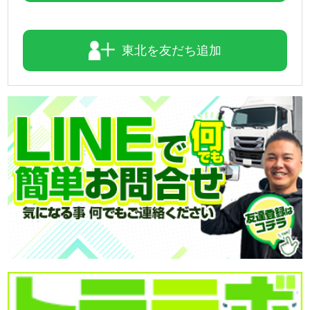
【商品番号:14292】PG付アルミウイング H30 レンジャー ト
ランテックス製 積載2.6t 6.3mボディ 後輪エアサス
☎0120-98-1457 営業担当:中島
東北を友だち追加
「HP見て」とお伝えいただけるとスムーズです❗
2026-08-04
今日は「橋の日」
橋が人や街をつなぐように、ダンプも建設現場やインフラ整
備を支えています。
力強い走りと高い積載力で、さまざまな現場で活躍する一台
をご紹介!
本日も安全運転・ご安全に!
お問合せの際にはHPを見たとお伝え頂くとスムーズです。
【商品番号:14363】
営業担当:高橋
2026-08-03
8月スタートしました!!
今日も元気に頑張りましょう!