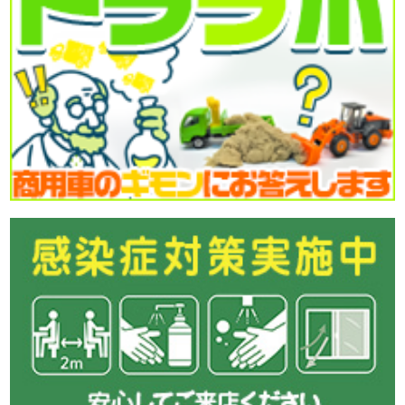
●本日ご紹介車両●
【商品番号:14523】アルミバン H28 デュトロ 日本フルハーフ
製 標準ロングボディ ラッシングレール2段
☎0120-93-8833 営業担当:鎌田
「HP見て」とお伝えいただけるとスムーズです❗
2026-07-31
喉が渇いたと感じる前にこまめな水分補給をしましょう!
皆さん今日も一日ご安全に‼
●本日ご紹介車両●
【商品番号:14496】格納PG付アルミウイング H29 クオン パ
ブコ製 4軸低床 ラッシングレール3段 極東開発製格納PG付
☎0120-98-1457 営業担当:高橋
「HP見て」とお伝えいただけるとスムーズです❗
2026-07-30
本日も暑くなりそうです。
今日も元気に頑張りましょう!
●本日ご紹介車両●