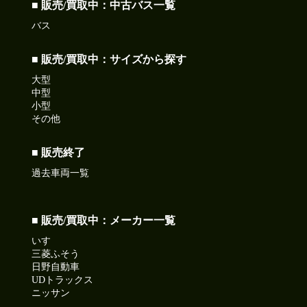
■ 販売/買取中：中古バス一覧
今日は明治19年に日本標準時の基準を東経135度に制定され
た日
バス
皆さん今日も一日ご安全に‼
●本日ご紹介車両●
■ 販売/買取中：サイズから探す
【商品番号:14407】アルミブロック平ボディ H27 クオン 2デ
大型
フ 積載13.4t アオリ5方開 後輪エアサス
中型
☎0120-93-8833 営業担当:眞籠
小型
「HP見て」とお伝えいただけるとスムーズです❗
その他
2026-07-10
■ 販売終了
本日は納豆の日!ねばねば食べて暑さを乗り切ろう!
過去車両一覧
今日も元気に頑張りましょう!
●本日ご紹介車両●
【商品番号:14282】ローダーダンプ H27 デュトロ 花見台製
■ 販売/買取中：メーカー一覧
積載3.75t ワイドボディ コボレーン付
いすゞ
☎0120-98-1457 営業担当:中島
三菱ふそう
「HP見て」とお伝えい+ただけるとスムーズです❗
日野自動車
UDトラックス
ニッサン
2026-07-09