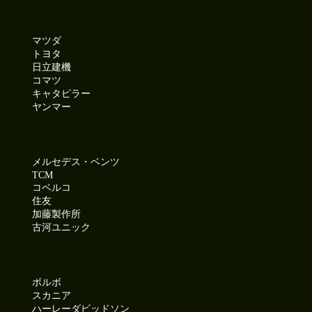
久々に晴れて暑くなるようです。
今日も元気に頑張りましょう!
マツダ
●本日ご紹介車両●
トヨタ
【商品番号:14379】バス H10 エアロミディ 26人乗り 自動折
日立建機
れ戸ドア モケットシート リクライニング
コマツ
☎0120-93-8833 営業担当:児玉
キャタピラー
「HP見て」とお伝えいただけるとスムーズです❗
ヤンマー
2026-07-08
誠に勝手ながら2026年8月11日(火)～2026年8月16日(日)まで
メルセデス・ベンツ
夏季休業とさせて頂きます。
TCM
コベルコ
休業期間中もLINE・メールでのお問合せを受け付けておりま
住友
す。
加藤製作所
古河ユニック
頂いたお問合せは2026年8月17日(月)より順次お返事させて頂
きます。
2026-07-07
ボルボ
筑西市は曇り空☁今夜の天の川は見られるかな?
スカニア
ハーレーダビッドソン