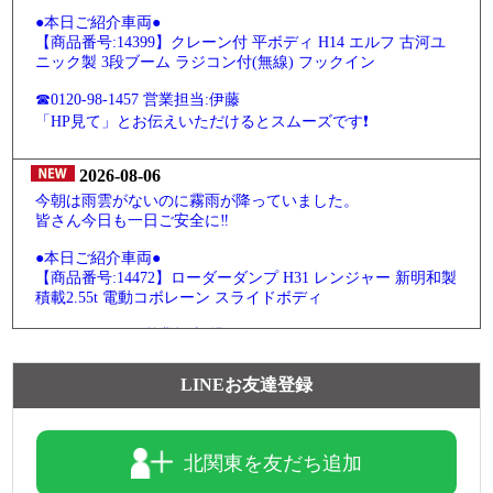
●本日ご紹介車両●
【商品番号:14399】クレーン付 平ボディ H14 エルフ 古河ユ
ニック製 3段ブーム ラジコン付(無線) フックイン
☎0120-98-1457 営業担当:伊藤
「HP見て」とお伝えいただけるとスムーズです❗
2026-08-06
今朝は雨雲がないのに霧雨が降っていました。
皆さん今日も一日ご安全に‼
●本日ご紹介車両●
【商品番号:14472】ローダーダンプ H31 レンジャー 新明和製
積載2.55t 電動コボレーン スライドボディ
☎0120-93-8833 営業担当:児玉
「HP見て」とお伝えいただけるとスムーズです❗
LINEお友達登録
2026-08-05
魅力的なこちらの車両をピックアップ(ノ*˙˘˙)ノ =͟͟͞͞♡ブォン
北関東を友だち追加
●本日ご紹介車両●