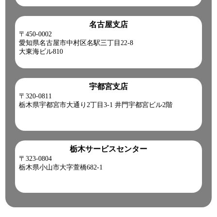
「HP見て」とお伝えいただけるとスムーズです❗
名古屋支店
2026-07-21
〒450-0002
愛知県名古屋市中村区名駅三丁目22-8
猛暑日の現場は、いつも以上に安全第一。水分・塩分補給と
大東海ビル810
こまめな休憩を心掛け、無理をせず一日を乗り切りましょう!
皆さま、ご安全に。
【本日ご紹介車両】
H30 デュトロ クレーン付ハイジャッキセルフ!
宇都宮支店
【商品番号:14191】
〒320-0811
0120-98-1457 営業担当:阿部
栃木県宇都宮市大通り2丁目3-1 井門宇都宮ビル2階
2026-07-17
湿った空気の影響を受けて蒸し暑いです。
今日も元気に頑張りましょう!
栃木サービスセンター
●本日ご紹介車両●
〒323-0804
【商品番号:14488】クレーン付 平ボディ H15 コンドル 4段ブ
栃木県小山市大字萱橋682-1
ーム ラジコン(無線) フックイン 差し違い&リアジャッキ
☎0120-93-8833 営業担当:鎌田
「HP見て」とお伝えいただけるとスムーズです❗