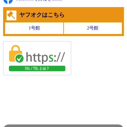
古河ユニック製 4段ブーム ラジコン(無線) 2.2t吊り
☎0120-93-8833 営業担当:眞籠
ヤフオクはこちら
「HP見て」とお伝えいただけるとスムーズです❗
1号館
2号館
2026-07-27
今週も元気にスタートしました。
天気は急な雷雨があるかも!?
●本日ご紹介車両●
【商品番号:14460】トレーラーセット H20 ギガ PTO付 東急
製 傾斜台車 傾斜角度 34°/39.5°/45.5°
☎0120-98-1457 営業担当:遠山
「HP見て」とお伝えいただけるとスムーズです❗
2026-07-24
下館祇園祭が始まりました!
今日も元気に頑張りましょう!
●本日ご紹介車両●
【商品番号:14419】ローダーダンプ H16 エルフ 花見台製 積
載3t アオリ3方開 燃焼不要♪