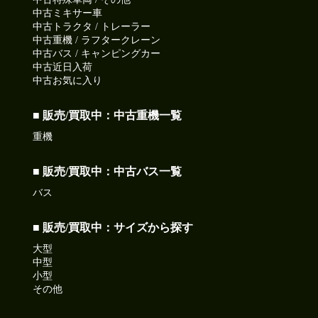
2026-07-15
中古ミキサー車
気温上昇35℃超えるかも!!
中古トラクタ / トレーラー
今日も元気に頑張りましょう!
中古重機 / ラフタークレーン
中古バス / キャンピングカー
●本日ご紹介車両●
中古近日入荷
【商品番号:14237】高所作業車 H18 デュトロ アイチコーポレ
中古お気に入り
ーション製 地上高22.1m 自動格納機能 首振りバケット
☎0120-98-1457 営業担当:阿部
■ 販売/買取中：中古重機一覧
「HP見て」とお伝えいただけるとスムーズです❗
重機
2026-07-13
■ 販売/買取中：中古バス一覧
今日は明治19年に日本標準時の基準を東経135度に制定され
た日
バス
皆さん今日も一日ご安全に‼
●本日ご紹介車両●
■ 販売/買取中：サイズから探す
【商品番号:14407】アルミブロック平ボディ H27 クオン 2デ
大型
フ 積載13.4t アオリ5方開 後輪エアサス
中型
☎0120-93-8833 営業担当:眞籠
小型
「HP見て」とお伝えいただけるとスムーズです❗
その他