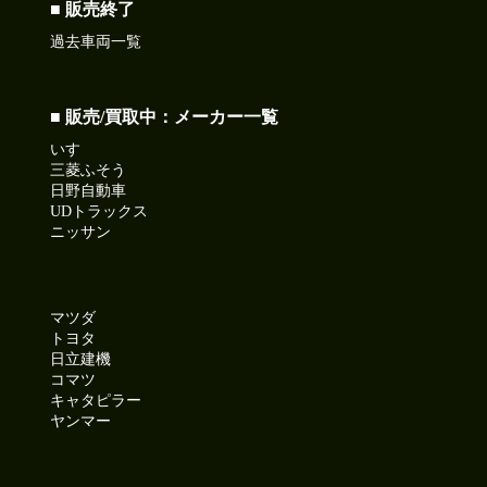
2026-07-10
■ 販売終了
本日は納豆の日!ねばねば食べて暑さを乗り切ろう!
過去車両一覧
今日も元気に頑張りましょう!
●本日ご紹介車両●
【商品番号:14282】ローダーダンプ H27 デュトロ 花見台製
■ 販売/買取中：メーカー一覧
積載3.75t ワイドボディ コボレーン付
いすゞ
☎0120-98-1457 営業担当:中島
三菱ふそう
「HP見て」とお伝えい+ただけるとスムーズです❗
日野自動車
UDトラックス
ニッサン
2026-07-09
久々に晴れて暑くなるようです。
今日も元気に頑張りましょう!
マツダ
●本日ご紹介車両●
トヨタ
【商品番号:14379】バス H10 エアロミディ 26人乗り 自動折
日立建機
れ戸ドア モケットシート リクライニング
コマツ
☎0120-93-8833 営業担当:児玉
キャタピラー
「HP見て」とお伝えいただけるとスムーズです❗
ヤンマー
2026-07-08