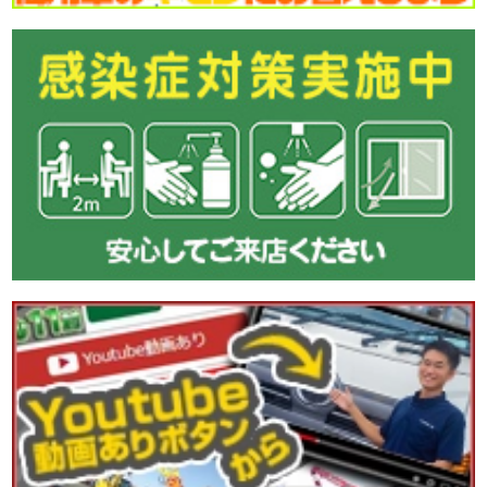
●本日ご紹介車両●
【商品番号:14496】格納PG付アルミウイング H29 クオン パ
ブコ製 4軸低床 ラッシングレール3段 極東開発製格納PG付
☎0120-98-1457 営業担当:高橋
「HP見て」とお伝えいただけるとスムーズです❗
2026-07-30
本日も暑くなりそうです。
今日も元気に頑張りましょう!
●本日ご紹介車両●
【商品番号:14459】Lゲートダンプ H29 レンジャー 極東開発
製 積載3.5t 電動コボレーン 走行4.4万km
☎0120-93-8833 営業担当:眞籠
「HP見て」とお伝えいただけるとスムーズです❗
2026-07-29
メッキやステンレスパーツがステキな
こちらの車両をピックアップ(ノ*˙˘˙)ノ =͟͟͞͞♡ブォン
●本日ご紹介車両●