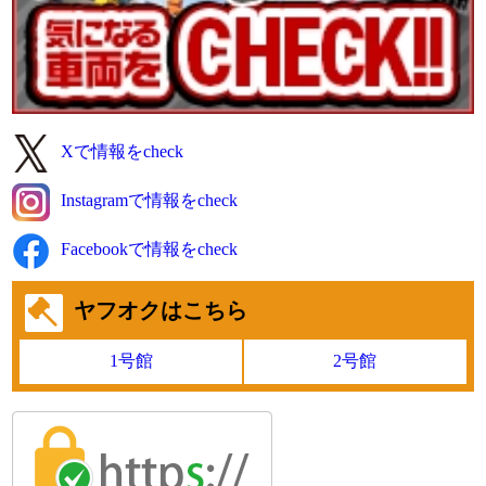
【商品番号:14480】アルミブロック 平ボディ H18 レンジャー
増トン 2デフ シートキャリア付 リターダー付
☎0120-98-1457 営業担当:千葉
「HP見て」とお伝えいただけるとスムーズです❗
2026-07-28
Xで情報をcheck
雨が降っていたりやんだりで湿気が多いです。
今日も元気に頑張りましょう!
Instagramで情報をcheck
●本日ご紹介車両●
【商品番号:14238】簡易クレーン付 平ボディ H11 キャンター
Facebookで情報をcheck
古河ユニック製 4段ブーム ラジコン(無線) 2.2t吊り
☎0120-93-8833 営業担当:眞籠
ヤフオクはこちら
「HP見て」とお伝えいただけるとスムーズです❗
1号館
2号館
2026-07-27
今週も元気にスタートしました。
天気は急な雷雨があるかも!?
●本日ご紹介車両●
【商品番号:14460】トレーラーセット H20 ギガ PTO付 東急