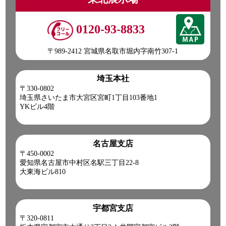
☎0120-98-1457 営業担当:伊藤
「HP見て」とお伝えいただけるとスムーズです❗
0120-93-8833
2026-07-22
〒989-2412 宮城県名取市堀内字南竹307-1
現場で活躍間違いナシな
こちらの車両をピックアップ(ノ*˙˘˙)ノ =͟͟͞͞♡ブォン
埼玉本社
●本日ご紹介車両●
〒330-0802
【商品番号:14155】クレーン付 平ボディ H12 ダイナ タダノ
埼玉県さいたま市大宮区宮町1丁目103番地1
製 4段ブーム フックイン 差し違いアウトリガー
YKビル4階
☎0120-93-8833 営業担当:眞籠
「HP見て」とお伝えいただけるとスムーズです❗
名古屋支店
2026-07-21
〒450-0002
愛知県名古屋市中村区名駅三丁目22-8
猛暑日の現場は、いつも以上に安全第一。水分・塩分補給と
大東海ビル810
こまめな休憩を心掛け、無理をせず一日を乗り切りましょう!
皆さま、ご安全に。
【本日ご紹介車両】
H30 デュトロ クレーン付ハイジャッキセルフ!
宇都宮支店
【商品番号:14191】
〒320-0811
0120-98-1457 営業担当:阿部