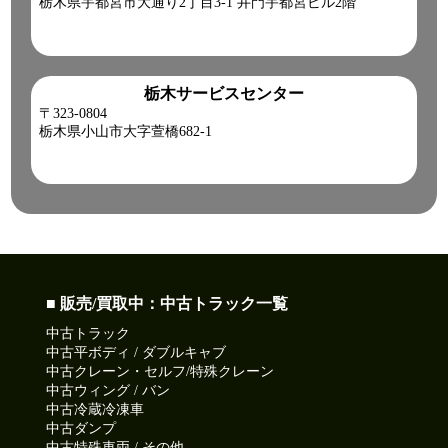
栃木県宇都宮市大通り2丁目3-1 井門宇都宮ビル2階
2026-07-17
湿った空気の影響を受けて蒸し暑いです。
今日も元気に頑張りましょう!
栃木サービスセンター
●本日ご紹介車両●
〒323-0804
【商品番号:14488】クレーン付 平ボディ H15 コンドル 4段ブ
栃木県小山市大字萱橋682-1
ーム ラジコン(無線) フックイン 差し違い&リアジャッキ
☎0120-93-8833 営業担当:鎌田
「HP見て」とお伝えいただけるとスムーズです❗
2026-07-16
午後は天気の急変にご注意!
皆さん今日も一日ご安全に‼
■ 販売/買取中：中古トラック一覧
●本日ご紹介車両●
中古トラック
【商品番号:14291】高所作業車 H23 デュトロ アイチコーポレ
中古平ボディ / ダブルキャブ
ーション製 電工仕様 FRPバケット サブバッテリー仕様
中古クレーン・セルフ/特殊クレーン
☎0120-93-8833 営業担当:児玉
中古ウィング / バン
「HP見て」とお伝えいただけるとスムーズです❗
中古冷蔵冷凍車
中古ダンプ
中古特殊車両 / その他