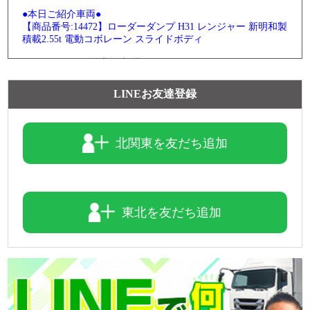
●本日ご紹介車両●
【商品番号:14472】ローダーダンプ H31 レンジャー 新明和製
積載2.55t 電動コボレーン スライドボディ
☎0120-93-8833 営業担当:児玉
「HP見て」とお伝えいただけるとスムーズです❗
LINEお友達登録
2026-08-05
魅力的なこちらの車両をピックアップ(ノ*˙˘˙)ノ =͟͟͞͞♡ブォン
北関東を友だち追加
●本日ご紹介車両●
【商品番号:14292】PG付アルミウイング H30 レンジャー ト
ランテックス製 積載2.6t 6.3mボディ 後輪エアサス
☎0120-98-1457 営業担当:中島
東北を友だち追加
「HP見て」とお伝えいただけるとスムーズです❗
2026-08-04
今日は「橋の日」
橋が人や街をつなぐように、ダンプも建設現場やインフラ整
備を支えています。