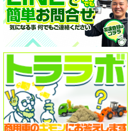
力強い走りと高い積載力で、さまざまな現場で活躍する一台
をご紹介!
本日も安全運転・ご安全に!
お問合せの際にはHPを見たとお伝え頂くとスムーズです。
【商品番号:14363】
営業担当:高橋
2026-08-03
8月スタートしました!!
今日も元気に頑張りましょう!
●本日ご紹介車両●
【商品番号:14523】アルミバン H28 デュトロ 日本フルハーフ
製 標準ロングボディ ラッシングレール2段
☎0120-93-8833 営業担当:鎌田
「HP見て」とお伝えいただけるとスムーズです❗
2026-07-31
喉が渇いたと感じる前にこまめな水分補給をしましょう!
皆さん今日も一日ご安全に‼