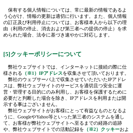
保有する個人情報については、常に最新の情報であるよ
う心がけ、情報の更新は適切に行います。また、個人情報
の訂正及び利用停止については、お客様本人から以下の理
由（利用の停止、消去および第三者への提供の停止）を求
められた場合、法令に基づき速やかに対応します。
[5]クッキーポリシーについて
弊社ウェブサイトでは、インターネットに接続の際に仕
様される
（※1）IPアドレス
を収集させて頂いております。
弊社のウェブサーバ上で収集させていただいたIPアドレ
スは、弊社ウェブサイトのサービスを適切且つ安全に運
営・管理する目的にのみ利用し、お客様を保護するために
必要だと判断した場合を除き、IPアドレスを利用または開
示する事はございません。
弊社ウェブサイトがお客様にとって有益なものとなるよ
うに、GoogleやYahoo等といった第三者のシステムを通し
て、お客様が弊社ウェブサイトへ至るまでの経路の追跡
や、弊社ウェブサイトでの活動記録を
（※2）クッキー
およ