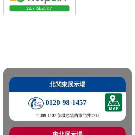
製 傾斜台車 傾斜角度 34°/39.5°/45.5°
☎0120-98-1457 営業担当:遠山
「HP見て」とお伝えいただけるとスムーズです❗
2026-07-24
下館祇園祭が始まりました!
今日も元気に頑張りましょう!
●本日ご紹介車両●
【商品番号:14419】ローダーダンプ H16 エルフ 花見台製 積
載3t アオリ3方開 燃焼不要♪
☎0120-93-8833 営業担当:児玉
「HP見て」とお伝えいただけるとスムーズです❗
北関東展示場
2026-07-23
0120-98-1457
突然の天気の急変にご注意ください。
皆さん今日も一日ご安全に‼
〒309-1107 茨城県筑西市門井1712
●本日ご紹介車両●
【商品番号:14399】クレーン付 平ボディ H14 エルフ 古河ユ
ニック製 3段ブーム ラジコン付(無線) フックイン
東北展示場