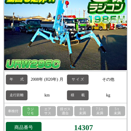
2008年 (H20年) 月
その他
年 式
サ イ ズ
km
kg
走行距離
積 載
ラジ
エア
排ガス
8ｔ
7.5ｔ
5ｔ
車検付
リモ
サス
適合
未満
未満
未満
14307
商品番号