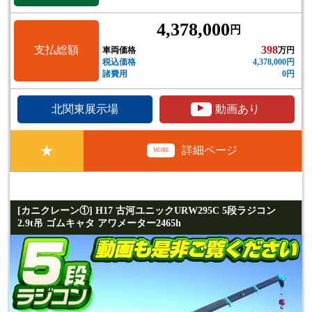
4,378,000
円
支払総額
398
車両価格
万円
税込価格
4,378,000円
諸費用
0円
▲
北関東展示場
動画あり
★
詳細ページ
MORE
[カニクレーン①] H17 古河ユニックURW295C 5段ラジコン
2.9t吊 ゴムキャタ アワメーター2465h