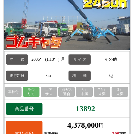
2006年 (H18年) 月
その他
年 式
サ イ ズ
km
kg
走行距離
積 載
ラジ
エア
排ガス
8ｔ
7.5ｔ
5ｔ
車検付
リモ
サス
適合
未満
未満
未満
13892
商品番号
4,378,000
円
支払総額
398
車両価格
万円