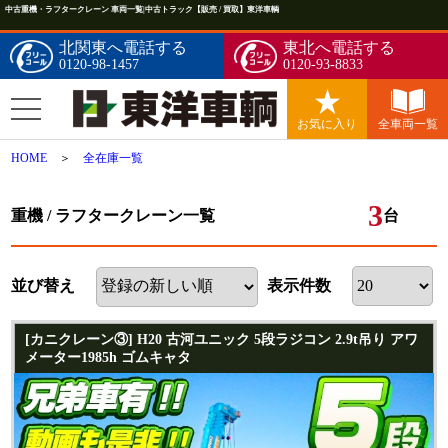
中古重機・ラフタークレーン 車両一覧|中古トラック【販売 / 買取】東洋車輌
北関東へ電話する
東北へ電話する
0120-98-1457
0120-93-8833
お気に入り
全車両一覧
HOME
＞
全在庫一覧
3
重機 / ラフタークレーン一覧
台
並び替え
表示件数
[カニクレーン③] H20 古河ユニック 5段ラジコン 2.9t吊り アワ
メーター1985h ゴムキャタ