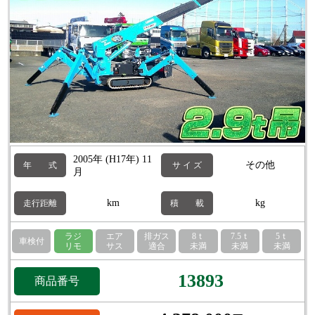
2005年 (H17年) 11
その他
年 式
サ イ ズ
月
km
kg
走行距離
積 載
ラジ
エア
排ガス
8ｔ
7.5ｔ
5ｔ
車検付
リモ
サス
適合
未満
未満
未満
13893
商品番号