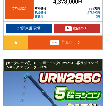
4,378,000
円
支払総額
398
車両価格
万円
税込価格
4,378,000円
諸費用
0円
▲
北関東展示場
動画あり
★
詳細ページ
MORE
[カニクレーン②] H18 古河ユニックURW295C 5段ラジコン ゴ
ムキャタ アワメーター2420h