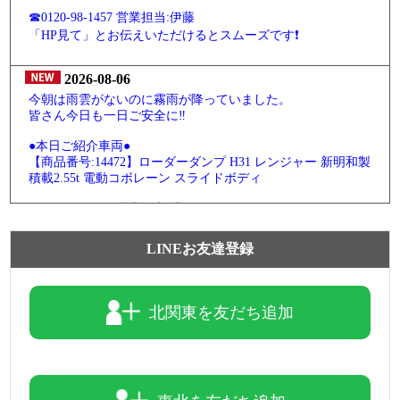
☎0120-98-1457 営業担当:伊藤
「HP見て」とお伝えいただけるとスムーズです❗
2026-08-06
今朝は雨雲がないのに霧雨が降っていました。
皆さん今日も一日ご安全に‼
●本日ご紹介車両●
【商品番号:14472】ローダーダンプ H31 レンジャー 新明和製
積載2.55t 電動コボレーン スライドボディ
☎0120-93-8833 営業担当:児玉
「HP見て」とお伝えいただけるとスムーズです❗
LINEお友達登録
2026-08-05
魅力的なこちらの車両をピックアップ(ノ*˙˘˙)ノ =͟͟͞͞♡ブォン
北関東を友だち追加
●本日ご紹介車両●
【商品番号:14292】PG付アルミウイング H30 レンジャー ト
ランテックス製 積載2.6t 6.3mボディ 後輪エアサス
☎0120-98-1457 営業担当:中島