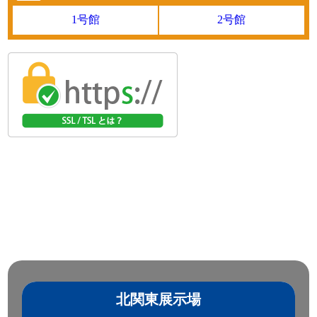
1号館
2号館
2026-07-27
今週も元気にスタートしました。
天気は急な雷雨があるかも!?
●本日ご紹介車両●
【商品番号:14460】トレーラーセット H20 ギガ PTO付 東急
製 傾斜台車 傾斜角度 34°/39.5°/45.5°
☎0120-98-1457 営業担当:遠山
「HP見て」とお伝えいただけるとスムーズです❗
2026-07-24
下館祇園祭が始まりました!
今日も元気に頑張りましょう!
●本日ご紹介車両●
【商品番号:14419】ローダーダンプ H16 エルフ 花見台製 積
載3t アオリ3方開 燃焼不要♪
☎0120-93-8833 営業担当:児玉
「HP見て」とお伝えいただけるとスムーズです❗
北関東展示場