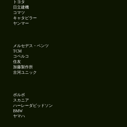
トヨタ
【商品番号:14379】バス H10 エアロミディ 26人乗り 自動折
日立建機
れ戸ドア モケットシート リクライニング
コマツ
☎0120-93-8833 営業担当:児玉
キャタピラー
「HP見て」とお伝えいただけるとスムーズです❗
ヤンマー
2026-07-08
誠に勝手ながら2026年8月11日(火)～2026年8月16日(日)まで
メルセデス・ベンツ
夏季休業とさせて頂きます。
TCM
コベルコ
休業期間中もLINE・メールでのお問合せを受け付けておりま
住友
す。
加藤製作所
古河ユニック
頂いたお問合せは2026年8月17日(月)より順次お返事させて頂
きます。
2026-07-07
ボルボ
筑西市は曇り空☁今夜の天の川は見られるかな?
スカニア
ハーレーダビッドソン
●本日ご紹介車両●
BMW
【商品番号:14374】PGクレーン付 平ボディ H17 デュトロ タ
ヤマハ
ダノ製 4段ブーム 標準ロングボディ 新明和製アーム式パワー
ゲート