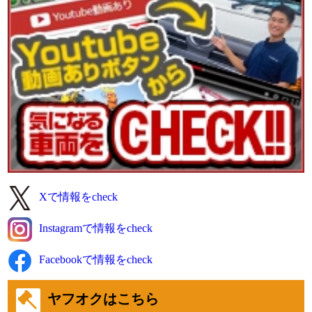
「HP見て」とお伝えいただけるとスムーズです❗
2026-07-29
メッキやステンレスパーツがステキな
こちらの車両をピックアップ(ノ*˙˘˙)ノ =͟͟͞͞♡ブォン
●本日ご紹介車両●
【商品番号:14480】アルミブロック 平ボディ H18 レンジャー
増トン 2デフ シートキャリア付 リターダー付
☎0120-98-1457 営業担当:千葉
「HP見て」とお伝えいただけるとスムーズです❗
2026-07-28
Xで情報をcheck
雨が降っていたりやんだりで湿気が多いです。
今日も元気に頑張りましょう!
Instagramで情報をcheck
●本日ご紹介車両●
【商品番号:14238】簡易クレーン付 平ボディ H11 キャンター
Facebookで情報をcheck
古河ユニック製 4段ブーム ラジコン(無線) 2.2t吊り
☎0120-93-8833 営業担当:眞籠
ヤフオクはこちら
「HP見て」とお伝えいただけるとスムーズです❗