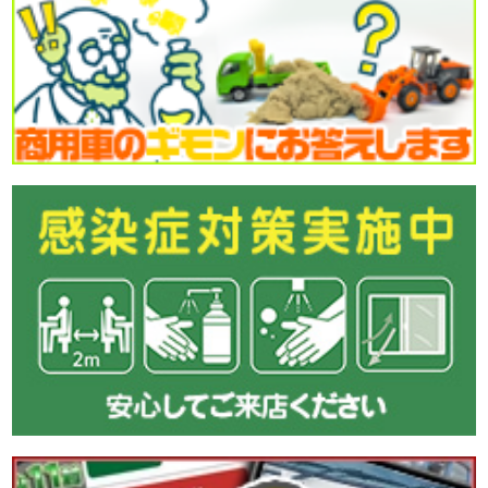
☎0120-93-8833 営業担当:鎌田
「HP見て」とお伝えいただけるとスムーズです❗
2026-07-31
喉が渇いたと感じる前にこまめな水分補給をしましょう!
皆さん今日も一日ご安全に‼
●本日ご紹介車両●
【商品番号:14496】格納PG付アルミウイング H29 クオン パ
ブコ製 4軸低床 ラッシングレール3段 極東開発製格納PG付
☎0120-98-1457 営業担当:高橋
「HP見て」とお伝えいただけるとスムーズです❗
2026-07-30
本日も暑くなりそうです。
今日も元気に頑張りましょう!
●本日ご紹介車両●
【商品番号:14459】Lゲートダンプ H29 レンジャー 極東開発
製 積載3.5t 電動コボレーン 走行4.4万km
☎0120-93-8833 営業担当:眞籠