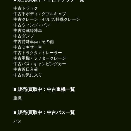
●本日ご紹介車両●
中古トラック
【商品番号:14291】高所作業車 H23 デュトロ アイチコーポレ
中古平ボディ / ダブルキャブ
ーション製 電工仕様 FRPバケット サブバッテリー仕様
中古クレーン・セルフ/特殊クレーン
☎0120-93-8833 営業担当:児玉
中古ウィング / バン
「HP見て」とお伝えいただけるとスムーズです❗
中古冷蔵冷凍車
中古ダンプ
中古特殊車両 / その他
2026-07-15
中古ミキサー車
気温上昇35℃超えるかも!!
中古トラクタ / トレーラー
今日も元気に頑張りましょう!
中古重機 / ラフタークレーン
中古バス / キャンピングカー
●本日ご紹介車両●
中古近日入荷
【商品番号:14237】高所作業車 H18 デュトロ アイチコーポレ
中古お気に入り
ーション製 地上高22.1m 自動格納機能 首振りバケット
☎0120-98-1457 営業担当:阿部
■ 販売/買取中：中古重機一覧
「HP見て」とお伝えいただけるとスムーズです❗
重機
2026-07-13
■ 販売/買取中：中古バス一覧
今日は明治19年に日本標準時の基準を東経135度に制定され
た日
バス
皆さん今日も一日ご安全に‼