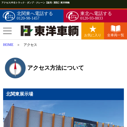
アクセス|中古トラック・ダンプ・クレーン【販売 / 買取】東洋車輌
北関東へ電話する
東北へ電話する
0120-98-1457
0120-93-8833
お気に入り
全車両一覧
HOME
＞ アクセス
アクセス方法について
北関東展示場