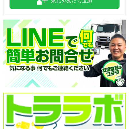
東北を友だち追加
「HP見て」とお伝えいただけるとスムーズです❗
2026-08-04
今日は「橋の日」
橋が人や街をつなぐように、ダンプも建設現場やインフラ整
備を支えています。
力強い走りと高い積載力で、さまざまな現場で活躍する一台
をご紹介!
本日も安全運転・ご安全に!
お問合せの際にはHPを見たとお伝え頂くとスムーズです。
【商品番号:14363】
営業担当:高橋
2026-08-03
8月スタートしました!!
今日も元気に頑張りましょう!
●本日ご紹介車両●
【商品番号:14523】アルミバン H28 デュトロ 日本フルハーフ
製 標準ロングボディ ラッシングレール2段