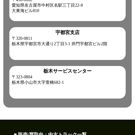
愛知県名古屋市中村区名駅三丁目22-8
猛暑日の現場は、いつも以上に安全第一。水分・塩分補給と
大東海ビル810
こまめな休憩を心掛け、無理をせず一日を乗り切りましょう!
皆さま、ご安全に。
【本日ご紹介車両】
H30 デュトロ クレーン付ハイジャッキセルフ!
宇都宮支店
【商品番号:14191】
〒320-0811
0120-98-1457 営業担当:阿部
栃木県宇都宮市大通り2丁目3-1 井門宇都宮ビル2階
2026-07-17
湿った空気の影響を受けて蒸し暑いです。
今日も元気に頑張りましょう!
栃木サービスセンター
●本日ご紹介車両●
〒323-0804
【商品番号:14488】クレーン付 平ボディ H15 コンドル 4段ブ
栃木県小山市大字萱橋682-1
ーム ラジコン(無線) フックイン 差し違い&リアジャッキ
☎0120-93-8833 営業担当:鎌田
「HP見て」とお伝えいただけるとスムーズです❗
2026-07-16
午後は天気の急変にご注意!
皆さん今日も一日ご安全に‼
■ 販売/買取中：中古トラック一覧