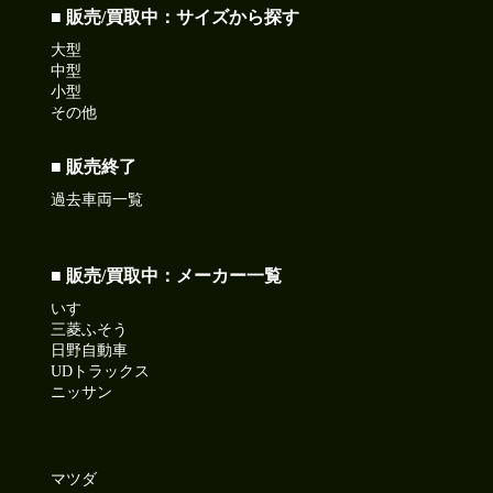
●本日ご紹介車両●
■ 販売/買取中：サイズから探す
【商品番号:14407】アルミブロック平ボディ H27 クオン 2デ
大型
フ 積載13.4t アオリ5方開 後輪エアサス
中型
☎0120-93-8833 営業担当:眞籠
小型
「HP見て」とお伝えいただけるとスムーズです❗
その他
2026-07-10
■ 販売終了
本日は納豆の日!ねばねば食べて暑さを乗り切ろう!
過去車両一覧
今日も元気に頑張りましょう!
●本日ご紹介車両●
【商品番号:14282】ローダーダンプ H27 デュトロ 花見台製
■ 販売/買取中：メーカー一覧
積載3.75t ワイドボディ コボレーン付
いすゞ
☎0120-98-1457 営業担当:中島
三菱ふそう
「HP見て」とお伝えい+ただけるとスムーズです❗
日野自動車
UDトラックス
ニッサン
2026-07-09
久々に晴れて暑くなるようです。
今日も元気に頑張りましょう!
マツダ
●本日ご紹介車両●