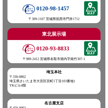
2026-07-23
0120-98-1457
突然の天気の急変にご注意ください。
皆さん今日も一日ご安全に‼
〒309-1107 茨城県筑西市門井1712
●本日ご紹介車両●
【商品番号:14399】クレーン付 平ボディ H14 エルフ 古河ユ
ニック製 3段ブーム ラジコン付(無線) フックイン
東北展示場
☎0120-98-1457 営業担当:伊藤
「HP見て」とお伝えいただけるとスムーズです❗
0120-93-8833
2026-07-22
〒989-2412 宮城県名取市堀内字南竹307-1
現場で活躍間違いナシな
こちらの車両をピックアップ(ノ*˙˘˙)ノ =͟͟͞͞♡ブォン
埼玉本社
●本日ご紹介車両●
〒330-0802
【商品番号:14155】クレーン付 平ボディ H12 ダイナ タダノ
埼玉県さいたま市大宮区宮町1丁目103番地1
製 4段ブーム フックイン 差し違いアウトリガー
YKビル4階
☎0120-93-8833 営業担当:眞籠
「HP見て」とお伝えいただけるとスムーズです❗
名古屋支店
2026-07-21
〒450-0002