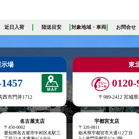
近日入荷
陸送目安
対象地域・車両
お問合せ
展示場
東
-1457
0120-
県筑西市門井1712
〒989-2412 宮
名古屋支店
宇都宮支店
〒450-0002
〒320-0811
愛知県名古屋市中村区名駅三
栃木県宇都宮市大通り2丁目
丁目22-8
大東海ビル810
3-1 井門宇都宮ビル2階