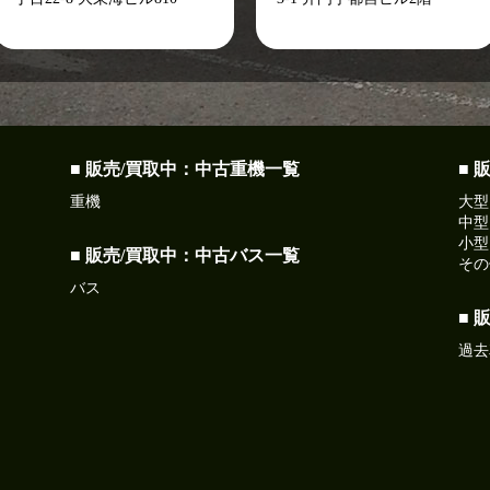
■ 販売/買取中：中古重機一覧
■ 
重機
大型
中型
小型
■ 販売/買取中：中古バス一覧
その
バス
■ 
過去