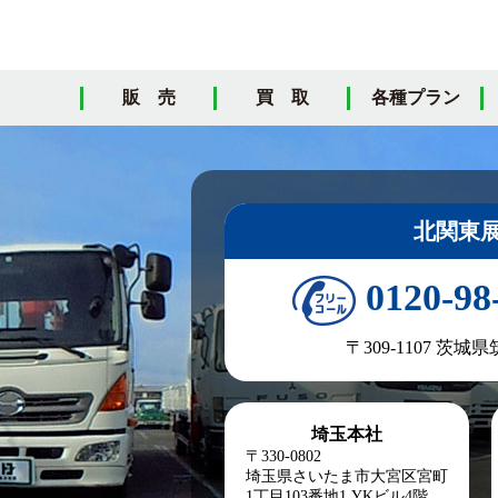
販 売
買 取
各種プラン
北関東
0120-98
〒309-1107 茨城
埼玉本社
〒330-0802
埼玉県さいたま市大宮区宮町
1丁目103番地1
YKビル4階