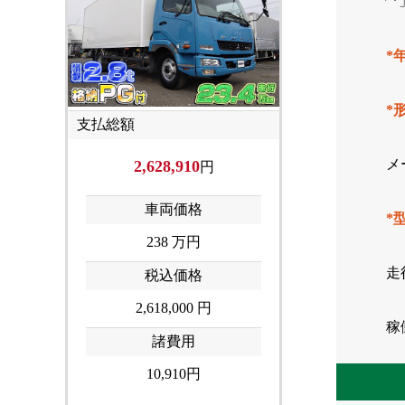
「
*
*
支払総額
メ
2,628,910
円
車両価格
*
238
万円
走
税込価格
2,618,000 円
稼
諸費用
10,910円