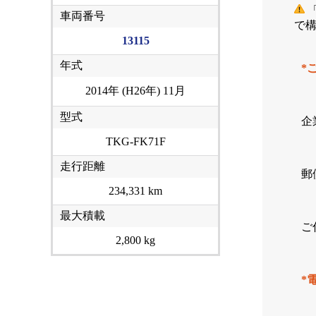
「
車両番号
で
13115
年式
*
2014年 (H26年) 11月
型式
企
TKG-FK71F
走行距離
郵
234,331 km
最大積載
ご
2,800 kg
*