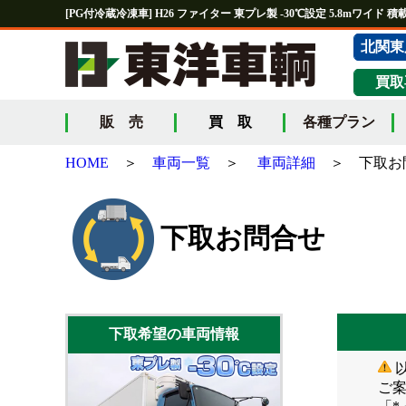
[PG付冷蔵冷凍車] H26 ファイター 東プレ製 -30℃設定 5.8mワイド 積
北関東
買取
販 売
買 取
各種プラン
HOME
＞
車両一覧
＞
車両詳細
＞ 下取お
下取お問合せ
下取希望の車両情報
ご