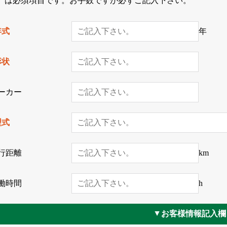
*」は必須項目です。お手数ですが必ずご記入下さい。
年式
年
形状
ーカー
型式
行距離
km
働時間
h
お客様情報記入欄
▲