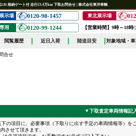
載2.8t 格納ゲート付 走行23.4万km 下取お問合せ | 株式会社東洋車輌
0120-98-1457
012
展示場
東北展示場
0120-99-1244
専用
【営業時間】9時～18時
閲覧履歴
近日入荷
陸送目安
対象地域・車
問合せ
下取査定車両情報記
▲
以下の項目に、必要事項（下取りに出す予定の車両情報等）を
案内させて頂きます。