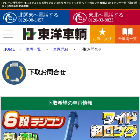
[クレーン付平ボディ] H18 デュトロ 6段ラジコン 2.9t吊 リアジャッキ付 ワイド超ロング 積載2t 6MT ナンバー付 下取お問
合せ | 株式会社東洋車輌
北関東へ電話する
東北へ電話する
0120-98-1457
0120-93-8833
お気に入り
全車両一覧
HOME
＞
車両一覧
＞
車両詳細
＞ 下取お問合せ
下取お問合せ
下取希望の車両情報