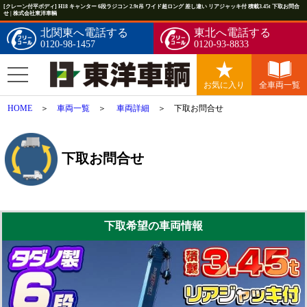
[クレーン付平ボディ] H18 キャンター 6段ラジコン 2.9t吊 ワイド超ロング 差し違い リアジャッキ付 積載3.45t 下取お問合
せ | 株式会社東洋車輌
北関東へ電話する
東北へ電話する
0120-98-1457
0120-93-8833
お気に入り
全車両一覧
HOME
＞
車両一覧
＞
車両詳細
＞ 下取お問合せ
下取お問合せ
下取希望の車両情報