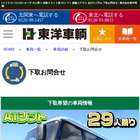
[マイクロバス] H12 ローザ 29人乗り 自動スライド扉 ATシフト 総輪エアサス 走行15.3万㎞ 下取お問合せ | 株式会社東洋車
輌
北関東へ電話する
東北へ電話する
0120-98-1457
0120-93-8833
お気に入り
全車両一覧
HOME
＞
車両一覧
＞
車両詳細
＞ 下取お問合せ
下取お問合せ
下取希望の車両情報