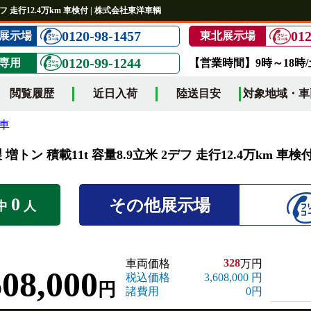
デフ 走行12.4万km 車検付 | 株式会社東洋車輌
0120-98-1457
012
展示場
東北展示場
0120-99-1244
専用
【営業時間】9時～18時
閲覧履歴
近日入荷
陸送目安
対象地域・車
車
増トン 積載11t 容量8.9立米 2デフ 走行12.4万km 車検
0
その他展示場
中
人
328
車両価格
万円
608,000
税込価格
3,608,000 円
円
諸費用
0円