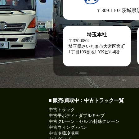
〒309-1107 茨城
埼玉本社
〒330-0802
埼玉県さいたま市大宮区宮町
1丁目103番地1
YKビル4階
■ 販売/買取中：中古トラック一覧
中古トラック
中古平ボディ / ダブルキャブ
中古クレーン・セルフ/特殊クレーン
中古ウィング / バン
中古冷蔵冷凍車