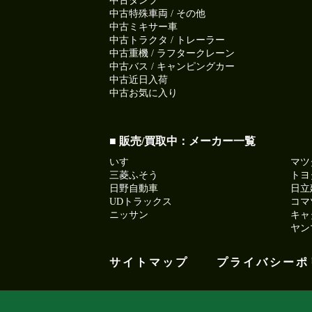
中古ダンプ
中古特殊車両 / その他
中古ミキサー車
中古トラクタ / トレーラー
中古重機 / ラフタークレーン
中古バス / キャンピングカー
中古近日入荷
中古お気に入り
■ 販売/買取中：メーカー一覧
いすゞ
マツ
三菱ふそう
トヨ
日野自動車
日立
UDトラックス
コマ
ニッサン
キャ
ヤン
サイトマップ
プライバシーポ