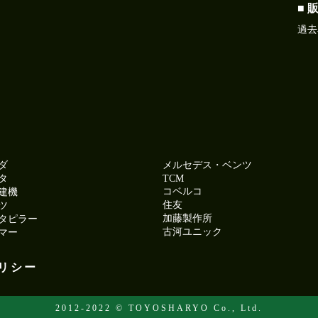
■ 
過去
ダ
メルセデス・ベンツ
タ
TCM
コベルコ
建機
住友
ツ
加藤製作所
タピラー
古河ユニック
マー
リシー
2012-2022 © TOYOSHARYO Co., Ltd.