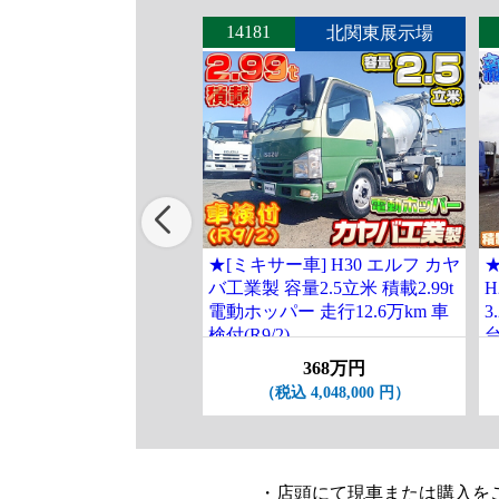
14181
北関東展示場
★[ミキサー車] H30 エルフ カヤ
バ工業製 容量2.5立米 積載2.99t
H
電動ホッパー 走行12.6万km 車
3
検付(R9/2)
368万円
（税込 4,048,000 円）
・店頭にて現車または購入を