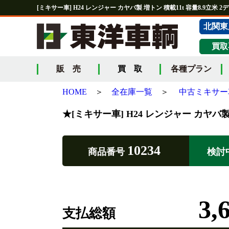
[ミキサー車] H24 レンジャー カヤバ製 増トン 積載11t 容量8.9立米 2
北関東
買取
販 売
買 取
各種プラン
HOME
＞
全在庫一覧
＞
中古ミキサー
★[ミキサー車] H24 レンジャー カヤバ製 
10234
商品番号
検討
3,
支払総額