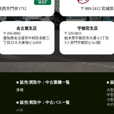
県筑西市門井1712
〒989-2412 宮
名古屋支店
宇都宮支店
〒450-0002
〒320-0811
愛知県名古屋市中村区名駅三
栃木県宇都宮市大通り2丁目
丁目22-8
大東海ビル810
3-1 井門宇都宮ビル2階
■ 販売/買取中：中古重機一覧
■ 
重機
大型
中型
小型
■ 販売/買取中：中古バス一覧
その
バス