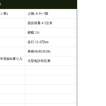
ト
ン車)
上物:カヤバ製
混合容量:4.5立米
積載:11t
走行:12.4万km
車検付(R5/8/28)
都市登録&乗り入
大型免許対応車