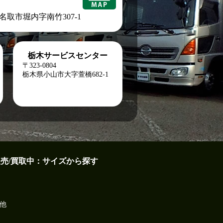
城県名取市堀内字南竹307-1
栃木サービスセンター
〒323-0804
栃木県小山市大字萱橋682-1
販売/買取中：サイズから探す
他