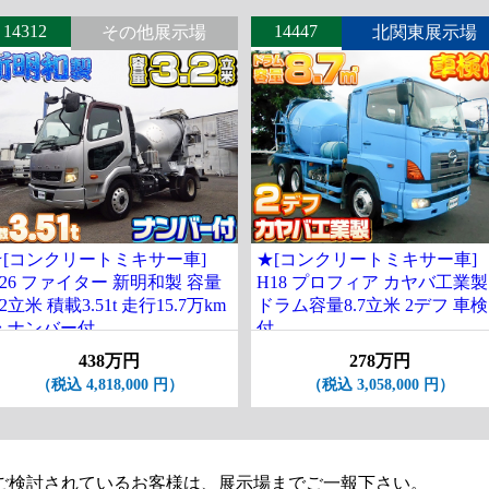
14312
14447
その他展示場
北関東展示場
★[コンクリートミキサー車]
★[コンクリートミキサー車]
26 ファイター 新明和製 容量
H18 プロフィア カヤバ工業製
.2立米 積載3.51t 走行15.7万km
ドラム容量8.7立米 2デフ 車検
台 ナンバー付
付
438万円
278万円
（税込 4,818,000 円）
（税込 3,058,000 円）
ご検討されているお客様は、展示場までご一報下さい。