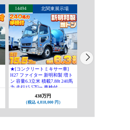
14494
14545
北関東展示場
北関東
★[コンクリートミキサー車]
★[コンクリートミキサ
H27 ファイター 新明和製 増ト
H24 レンジャー カヤ
ン 容量6.3立米 積載7.88t 240馬
ン 2デフ 容量9.8立米 積載
力 走行15.5万㎞ 車検付
電動ホッパー 車検付R9
438万円
298万円
（税込 4,818,000 円）
（税込 3,278,000 