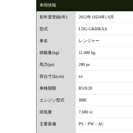
車両情報
2012年 (H24年) 8月
初年度登録(年)
LDG-GK8JKAA
型式
レンジャー
車名
11,000 kg
積載量(kg)
280 ps
馬力(ps)
xx
荷台寸法(cm)
R5/8/28
車検期限
J08E
エンジン型式
7,680 cc
排気量
PS・PW・AC
主要装備