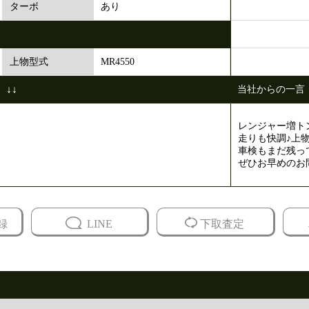
あり
ターボ
MR4550
上物型式
↓↓
当社からの一言
レンジャー増ト
走りも快調♪上
車検もまだ残っ
ぜひお早めのお
録
LINE
下取査定