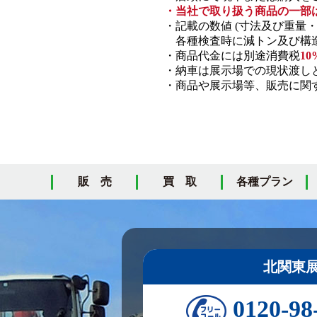
・当社で取り扱う商品の一部
・記載の数値 (寸法及び重量
各種検査時に減トン及び構造
・商品代金には別途消費税
10
・納車は展示場での現状渡し
・商品や展示場等、販売に関す
販 売
買 取
各種プラン
北関東
0120-98