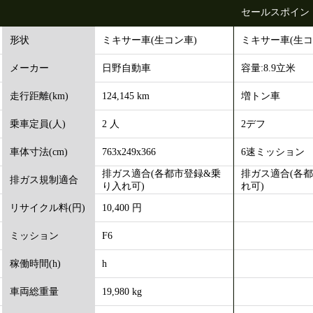
セールスポイン
ミキサー車(生コン車)
ミキサー車(生コ
形状
日野自動車
容量:8.9立米
メーカー
124,145 km
増トン車
走行距離(km)
2 人
2デフ
乗車定員(人)
763x249x366
6速ミッション
車体寸法(cm)
排ガス適合(各都市登録&乗
排ガス適合(各
排ガス規制適合
り入れ可)
れ可)
10,400 円
リサイクル料(円)
F6
ミッション
h
稼働時間(h)
19,980 kg
車両総重量