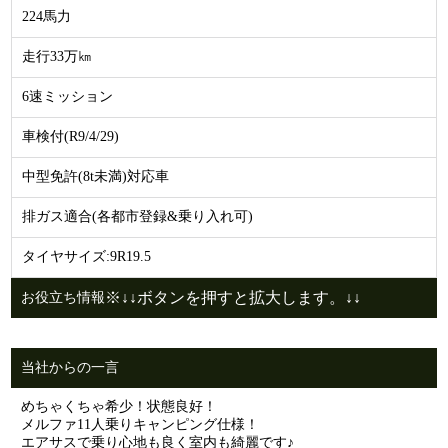
224馬力
走行33万㎞
6速ミッション
車検付(R9/4/29)
中型免許(8t未満)対応車
排ガス適合(各都市登録&乗り入れ可)
タイヤサイズ:9R19.5
※↓↓ボタンを押すと拡大します。↓↓
お役立ち情報
当社からの一言
めちゃくちゃ希少！状態良好！
メルファ11人乗りキャンピング仕様！
エアサスで乗り心地も良く室内も綺麗です♪