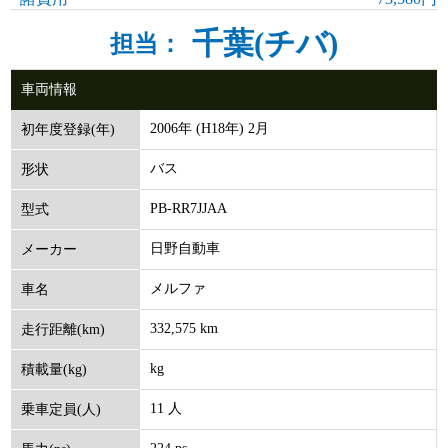
千葉(チバ)
担当：
車両情報
2006年 (H18年) 2月
初年度登録(年)
バス
形状
PB-RR7JJAA
型式
日野自動車
メーカー
メルファ
車名
332,575 km
走行距離(km)
kg
積載量(kg)
11 人
乗車定員(人)