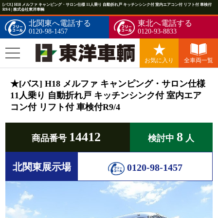
[バス] H18 メルファ キャンピング・サロン仕様 11人乗り 自動折れ戸 キッチンシンク付 室内エアコン付 リフト付 車検付
R9/4 | 株式会社東洋車輌
北関東へ電話する
東北へ電話する
0120-98-1457
0120-93-8833
お気に入り
全車両一覧
★[バス] H18 メルファ キャンピング・サロン仕様
11人乗り 自動折れ戸 キッチンシンク付 室内エア
コン付 リフト付 車検付R9/4
14412
8
商品番号
検討中
人
北関東展示場
0120-98-1457