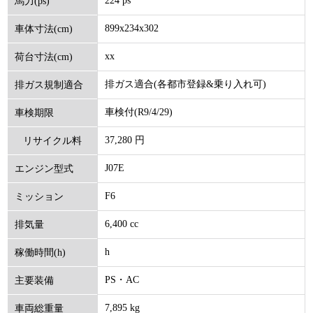
224 ps
馬力(ps)
899x234x302
車体寸法(cm)
xx
荷台寸法(cm)
排ガス適合(各都市登録&乗り入れ可)
排ガス規制適合
車検付(R9/4/29)
車検期限
37,280 円
リサイクル料
J07E
エンジン型式
(円)
F6
ミッション
6,400 cc
排気量
h
稼働時間(h)
PS・AC
主要装備
7,895 kg
車両総重量