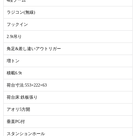
4段ブーム
ラジコン(無線)
フックイン
2.9t吊り
角足&差し違いアウトリガー
増トン
積載6.9t
荷台寸法:553×222×63
荷台床:鉄板張り
アオリ5方開
垂直PG付
スタンションホール