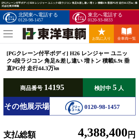
[PGクレーン付平ボディ] H26 レンジャー ユニック4段ラジコン 角足&差し違い 増トン 積載6.9t 垂直PG付 走行44.3万㎞ | 株
式会社東洋車輌
北関東へ電話する
東北へ電話する
0120-98-1457
0120-93-8833
お気に入り
全車両一覧
[PGクレーン付平ボディ] H26 レンジャー ユニッ
ク4段ラジコン 角足&差し違い 増トン 積載6.9t 垂
直PG付 走行44.3万㎞
14195
5
商品番号
検討中
人
その他展示場
0120-98-1457
4,388,400
支払総額
円