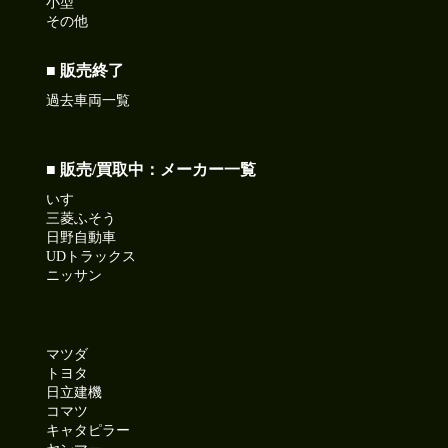
小型
その他
■ 販売終了
過去車両一覧
■ 販売/買取中：メーカー一覧
いすゞ
三菱ふそう
日野自動車
UDトラックス
ニッサン
マツダ
トヨタ
日立建機
コマツ
キャタピラー