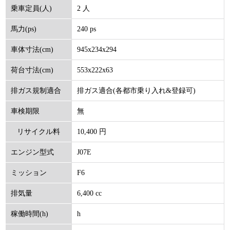
2 人
乗車定員(人)
240 ps
馬力(ps)
945x234x294
車体寸法(cm)
553x222x63
荷台寸法(cm)
排ガス適合(各都市乗り入れ&登録可)
排ガス規制適合
無
車検期限
10,400 円
リサイクル料
J07E
エンジン型式
(円)
F6
ミッション
6,400 cc
排気量
h
稼働時間(h)