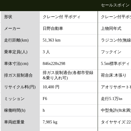
セールスポイン
クレーン付 平ボディ
クレーン付平ボ
形状
日野自動車
上物同年式
メーカー
51,363 km
ラジコン付(無線
走行距離(km)
3 人
フックイン
乗車定員(人)
846x228x298
5.5m標準ボディ
車体寸法(cm)
排ガス規制適合(各都市登録
荷台床:木張り
排ガス規制適合
&乗り入れ可)
10,400 円
アオリサポート
リサイクル料(円)
F6
走行5.1万㎞
ミッション
h
中型免許(8t未満
稼働時間(h)
7,985 kg
タイヤサイズ:225×
車両総重量