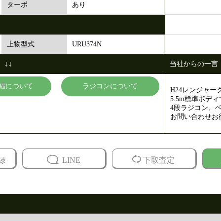
あり
ターボ
URU374N
上物型式
↓↓
当社からの一言
幅について
ラジコンについて
H24レンジャ
5.5m標準ボディ
4段ラジコン、
お問い合わせお
録
LINE
下取査定