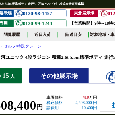
6t 5.5m標準ボディ 走行5.1万㎞ ベッド付 | 株式会社東洋車輌
0120-98-1457
012
展示場
東北展示場
0120-99-1244
専用
【営業時間】9時～18時
閲覧履歴
近日入荷
陸送目安
対象地域・車
・セルフ/特殊クレーン
河ユニック 4段ラジコン 積載2.6t 5.5m標準ボディ 走行
15
その他展示場
中
人
418
車両価格
万円
608,400
税込価格
4,598,000 円
円
諸費用
10,400円