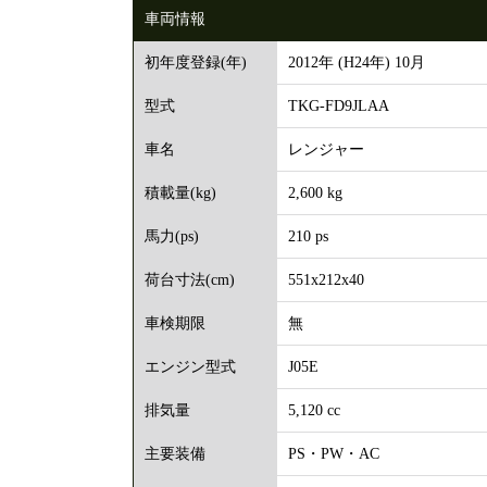
車両情報
2012年 (H24年) 10月
初年度登録(年)
TKG-FD9JLAA
型式
レンジャー
車名
2,600 kg
積載量(kg)
210 ps
馬力(ps)
551x212x40
荷台寸法(cm)
無
車検期限
J05E
エンジン型式
5,120 cc
排気量
PS・PW・AC
主要装備