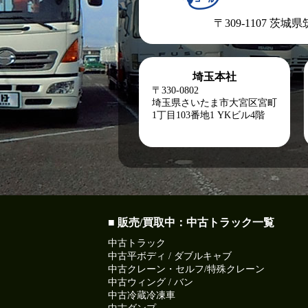
〒309-1107 茨城
埼玉本社
〒330-0802
埼玉県さいたま市大宮区宮町
1丁目103番地1
YKビル4階
■ 販売/買取中：中古トラック一覧
中古トラック
中古平ボディ / ダブルキャブ
中古クレーン・セルフ/特殊クレーン
中古ウィング / バン
中古冷蔵冷凍車