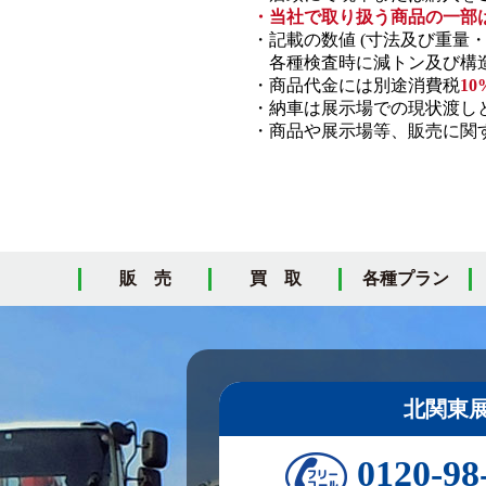
・当社で取り扱う商品の一部
・記載の数値 (寸法及び重量
各種検査時に減トン及び構造
・商品代金には別途消費税
10
・納車は展示場での現状渡し
・商品や展示場等、販売に関す
販 売
買 取
各種プラン
北関東
0120-98