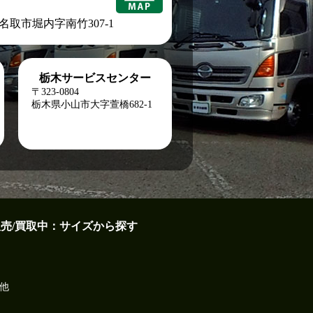
城県名取市堀内字南竹307-1
栃木サービスセンター
〒323-0804
栃木県小山市大字萱橋682-1
販売/買取中：サイズから探す
他