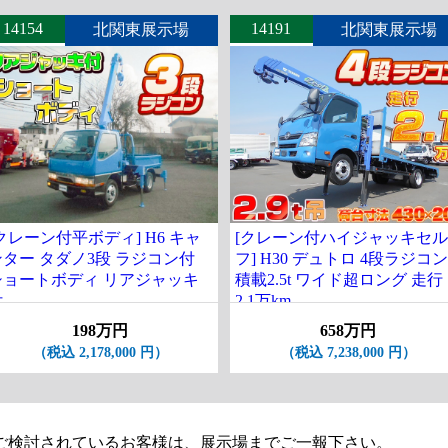
14154
14191
北関東展示場
北関東展示場
クレーン付平ボディ] H6 キャ
[クレーン付ハイジャッキセル
ンター タダノ3段 ラジコン付
フ] H30 デュトロ 4段ラジコン
ショートボディ リアジャッキ
積載2.5t ワイド超ロング 走行
付
2.1万km
198万円
658万円
（税込 2,178,000 円）
（税込 7,238,000 円）
ご検討されているお客様は、展示場までご一報下さい。