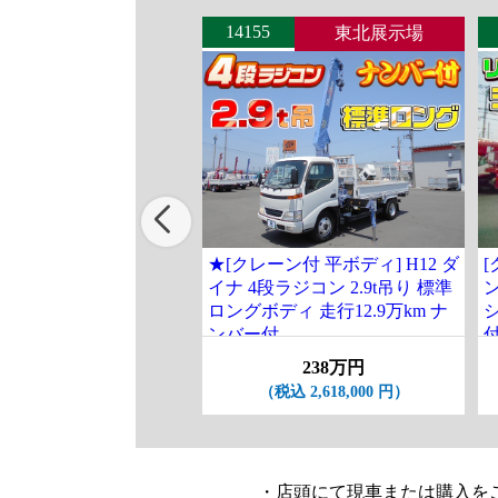
14155
東北展示場
★[クレーン付 平ボディ] H12 ダ
[
イナ 4段ラジコン 2.9t吊り 標準
ロングボディ 走行12.9万km ナ
ンバー付
238万円
（税込 2,618,000 円）
・店頭にて現車または購入を