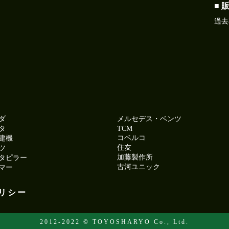
■ 
過去
ダ
メルセデス・ベンツ
タ
TCM
コベルコ
建機
住友
ツ
加藤製作所
タピラー
古河ユニック
マー
リシー
2012-2022 © TOYOSHARYO Co., Ltd.