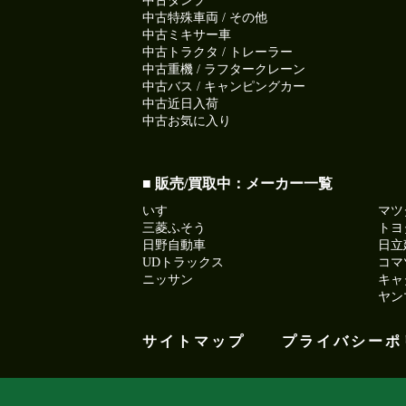
中古ダンプ
中古特殊車両 / その他
中古ミキサー車
中古トラクタ / トレーラー
中古重機 / ラフタークレーン
中古バス / キャンピングカー
中古近日入荷
中古お気に入り
■ 販売/買取中：メーカー一覧
いすゞ
マツ
三菱ふそう
トヨ
日野自動車
日立
UDトラックス
コマ
ニッサン
キャ
ヤン
サイトマップ
プライバシーポ