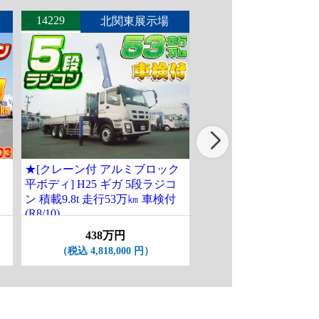
14229
14235
北関東展示場
北関東
★[クレーン付 アルミブロック
[クレーン付平ボディ] H
平ボディ] H25 ギガ 5段ラジコ
フ 古河ユニック製5段
ン 積載9.8t 走行53万㎞ 車検付
作業用ゴンドラ付 ワ
(R8/10)
グ 積載2t 走行2.6万km
ASK
438万円
（税込 4,818,000 円）