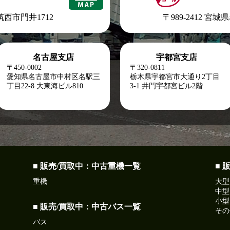
県筑西市門井1712
〒989-2412 宮
名古屋支店
宇都宮支店
〒450-0002
〒320-0811
愛知県名古屋市中村区名駅三
栃木県宇都宮市大通り2丁目
丁目22-8
大東海ビル810
3-1 井門宇都宮ビル2階
■ 販売/買取中：中古重機一覧
■ 
重機
大型
中型
小型
■ 販売/買取中：中古バス一覧
その
バス