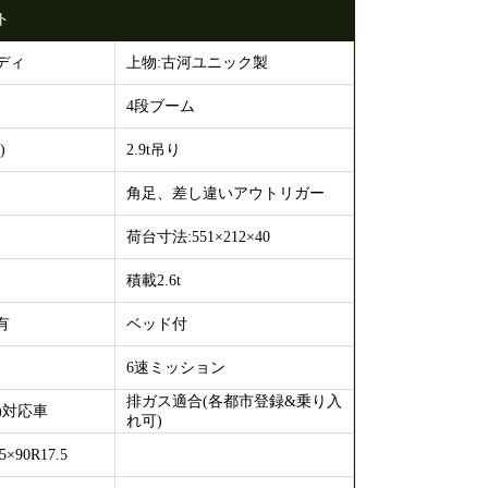
ト
ディ
上物:古河ユニック製
4段ブーム
)
2.9t吊り
角足、差し違いアウトリガー
荷台寸法:551×212×40
積載2.6t
有
ベッド付
6速ミッション
排ガス適合(各都市登録&乗り入
)対応車
れ可)
90R17.5