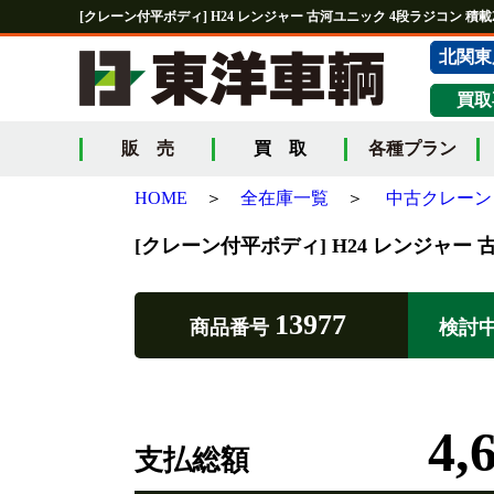
[クレーン付平ボディ] H24 レンジャー 古河ユニック 4段ラジコン 積載2.
北関東
買取
販 売
買 取
各種プラン
HOME
＞
全在庫一覧
＞
中古クレーン
[クレーン付平ボディ] H24 レンジャー 古
13977
商品番号
検討
4,
支払総額