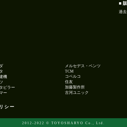
■ 
過去
ダ
メルセデス・ベンツ
タ
TCM
コベルコ
建機
住友
ツ
加藤製作所
タピラー
古河ユニック
マー
リシー
2012-2022 © TOYOSHARYO Co., Ltd.