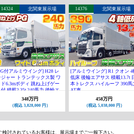
14324
14376
北関東展示場
北関東展示場
PG付アルミウイング] H28 レ
[アルミウイング] R1 クオン 
ンジャー トランテックス製 ワ
低床 後輪エアサス 積載13.7t 
イド6.3mボディ 跳ね上げゲー
本トレクス ハイルーフ 390馬
付 積載2.35t 240馬力 後輪エ
AT車
アサス ナンバー付
348万円
458万円
（税込 3,828,000 円）
（税込 5,038,000 円）
ご検討されているお客様は、展示場までご一報下さい。