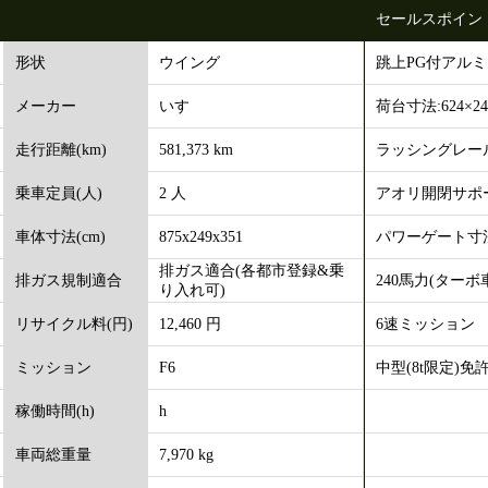
セールスポイン
ウイング
跳上PG付アル
形状
いすゞ
荷台寸法:624×24
メーカー
581,373 km
ラッシングレー
走行距離(km)
2 人
アオリ開閉サポ
乗車定員(人)
875x249x351
パワーゲート寸法:
車体寸法(cm)
排ガス適合(各都市登録&乗
240馬力(ターボ
排ガス規制適合
り入れ可)
12,460 円
6速ミッション
リサイクル料(円)
F6
中型(8t限定)免
ミッション
h
稼働時間(h)
7,970 kg
車両総重量