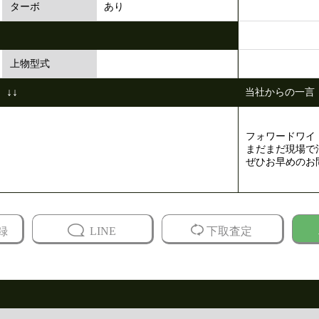
あり
ターボ
上物型式
↓↓
当社からの一言
フォワードワイド
まだまだ現場で活
ぜひお早めのお
録
LINE
下取査定