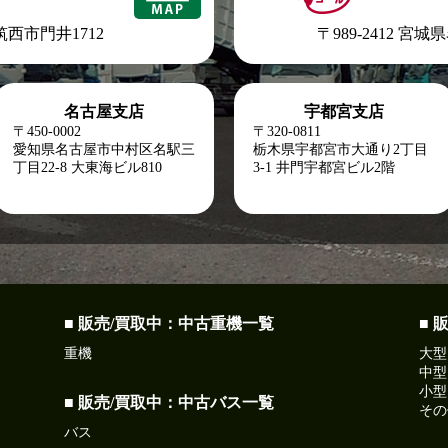
県筑西市門井1712
〒989-2412 宮
名古屋支店
宇都宮支店
〒450-0002
〒320-0811
愛知県名古屋市中村区名駅三
栃木県宇都宮市大通り2丁目
丁目22-8
大東海ビル810
3-1 井門宇都宮ビル2階
■ 販売/買取中：中古重機一覧
■ 
重機
大型
中型
小型
■ 販売/買取中：中古バス一覧
その
バス