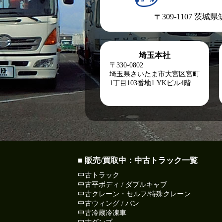
〒309-1107 茨城
埼玉本社
〒330-0802
埼玉県さいたま市大宮区宮町
1丁目103番地1
YKビル4階
■ 販売/買取中：中古トラック一覧
中古トラック
中古平ボディ / ダブルキャブ
中古クレーン・セルフ/特殊クレーン
中古ウィング / バン
中古冷蔵冷凍車