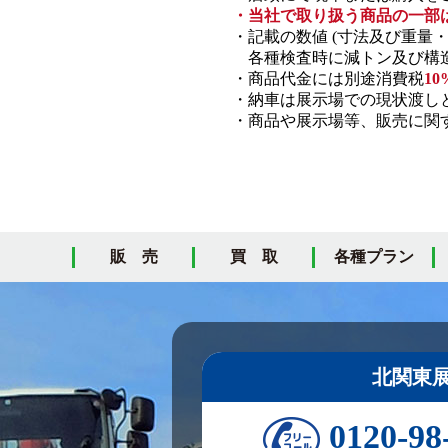
・当社で取り扱う商品の一部
・記載の数値 (寸法及び重量
各種検査時に減トン及び構造
・商品代金には別途消費税
10
・納車は展示場での現状渡し
・商品や展示場等、販売に関す
販 売
買 取
各種プラン
北関東
0120-98