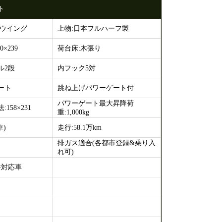
ト
ミウイング
上物:日本フルハーフ製
0×239
荷台床:木張り
ル2段
内フック5対
ート
跳ね上げパワーゲート付
パワーゲート最大昇降荷
158×231
重:1,000kg
車)
走行:58.1万km
排ガス適合(各都市登録&乗り入
れ可)
許対応車