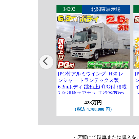
14292
北関東展示場
[PG付アルミウイング] H30 レ
[
ンジャー トランテックス製
6.3mボディ 跳ね上げPG付 積載
2.6t 後輪エアサス 走行29万km
ト
台
428万円
（税込 4,708,000 円）
・店頭にて現車または購入を