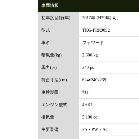
車両情報
2017年 (H29年) 4月
初年度登録(年)
TKG-FRR90S2
型式
フォワード
車名
2,600 kg
積載量(kg)
240 ps
馬力(ps)
624x240x239
荷台寸法(cm)
無し
車検期限
4HK1
エンジン型式
5,190 cc
排気量
PS・PW・AC
主要装備