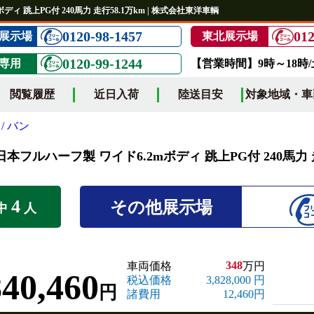
ディ 跳上PG付 240馬力 走行58.1万km | 株式会社東洋車輌
0120-98-1457
012
展示場
東北展示場
0120-99-1244
専用
【営業時間】9時～18時
閲覧履歴
近日入荷
陸送目安
対象地域・車
/ バン
日本フルハーフ製 ワイド6.2mボディ 跳上PG付 240馬力 走
4
その他展示場
中
人
348
車両価格
万円
840,460
税込価格
3,828,000 円
円
諸費用
12,460円