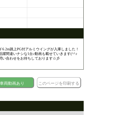
6.2m跳上PG付アルミウイングが入庫しました！
躍間違いナシな1台♪動画も載せていきます(^^♪
問い合わせをお待ちしております☆彡
車両動画あり
このページを印刷する