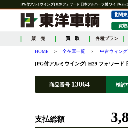
[PG付アルミウイング] H29 フォワード 日本フルハーフ製 ワイド6.2mボ
北関東
買取
販 売
買 取
各種プラン
HOME
＞
全在庫一覧
＞
中古ウィング 
[PG付アルミウイング] H29 フォワード 
13064
商品番号
検討
3,
支払総額