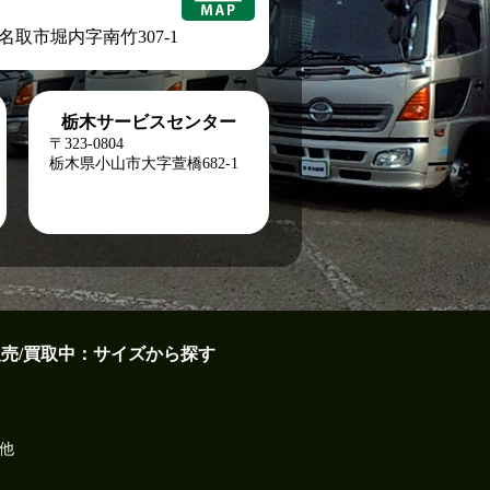
城県名取市堀内字南竹307-1
栃木サービスセンター
〒323-0804
栃木県小山市大字萱橋682-1
販売/買取中：サイズから探す
他