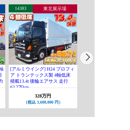
14383
14442
東北展示場
北関東
4軸
[アルミウイング] H24 プロフィ
[パネルウイング] H27
日
ア トランテックス製 4軸低床
グレート パブコ製 4軸
力
積載13.4t 後輪エアサス 走行
輪エアサス ハイルーフ
62.7万km
13.5t 走行89.2万km
328万円
238万円
（税込 3,608,000 円）
（税込 2,618,000 