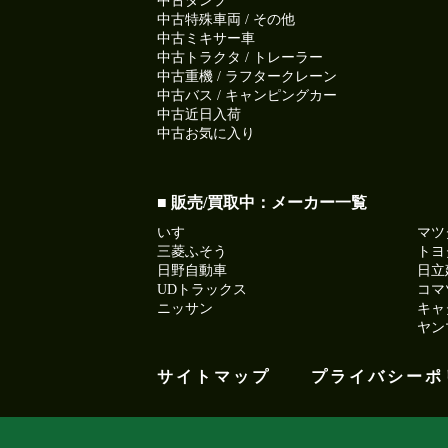
中古ダンプ
中古特殊車両 / その他
中古ミキサー車
中古トラクタ / トレーラー
中古重機 / ラフタークレーン
中古バス / キャンピングカー
中古近日入荷
中古お気に入り
■ 販売/買取中：メーカー一覧
いすゞ
マツ
三菱ふそう
トヨ
日野自動車
日立
UDトラックス
コマ
ニッサン
キャ
ヤン
サイトマップ
プライバシーポ