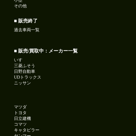
小型
その他
■ 販売終了
過去車両一覧
■ 販売/買取中：メーカー一覧
いすゞ
三菱ふそう
日野自動車
UDトラックス
ニッサン
マツダ
トヨタ
日立建機
コマツ
キャタピラー
ヤンマー