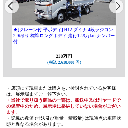
★[クレーン付 平ボディ] H12 ダイナ 4段ラジコン
[
2.9t吊り 標準ロングボディ 走行12.9万km ナンバー
ラ
付
238万円
（税込 2,618,000 円）
・店頭にて現車または購入をご検討されているお客様
は、展示場までご一報下さい。
・当社で取り扱う商品の一部は、搬送中又は別ヤードで
の保管中のため、展示場に格納していない場合がござい
ます。
・記載の数値 (寸法及び重量・積載量) は現時点の車両状
態と異なる場合があります。