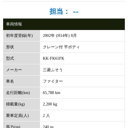
--
担当：
車両情報
2002年 (H14年) 8月
初年度登録(年)
クレーン付 平ボディ
形状
KK-FK61FK
型式
三菱ふそう
メーカー
ファイター
車名
65,788 km
走行距離(km)
2,200 kg
積載量(kg)
2 人
乗車定員(人)
240 ps
馬力(ps)