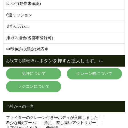
ETC付(動作未確認)
6速ミッション
走行6.5万km
排ガス適合(各都市登録可)
中型免許(8t限定)対応車
※↓↓ボタンを押すと拡大します。↓↓
お役立ち情報
免許について
クレーン幅について
ラジコンについて
当社からの一言
ファイターのクレーン付き平ボディが入庫しました！！
希少な6段ブーム！！角足、差し違いアウトリガー！！
リアジャッキ付き！！低走行！！