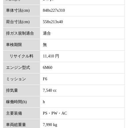
848x227x310
車体寸法(cm)
558x213x40
荷台寸法(cm)
適合
排ガス規制適合
無
車検期限
11,410 円
リサイクル料
6M60
エンジン型式
(円)
F6
ミッション
7,540 cc
排気量
h
稼働時間(h)
PS・PW・AC
主要装備
7,990 kg
車両総重量