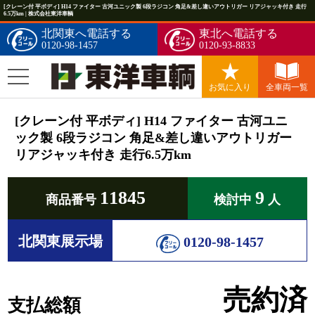
[クレーン付 平ボディ] H14 ファイター 古河ユニック製 6段ラジコン 角足&差し違いアウトリガー リアジャッキ付き 走行
6.5万km | 株式会社東洋車輌
北関東へ電話する
東北へ電話する
0120-98-1457
0120-93-8833
お気に入り
全車両一覧
[クレーン付 平ボディ] H14 ファイター 古河ユニ
ック製 6段ラジコン 角足&差し違いアウトリガー
リアジャッキ付き 走行6.5万km
11845
9
商品番号
検討中
人
北関東展示場
0120-98-1457
売約済
支払総額