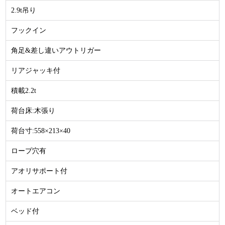
2.9t吊り
フックイン
角足&差し違いアウトリガー
リアジャッキ付
積載2.2t
荷台床:木張り
荷台寸:558×213×40
ロープ穴有
アオリサポート付
オートエアコン
ベッド付