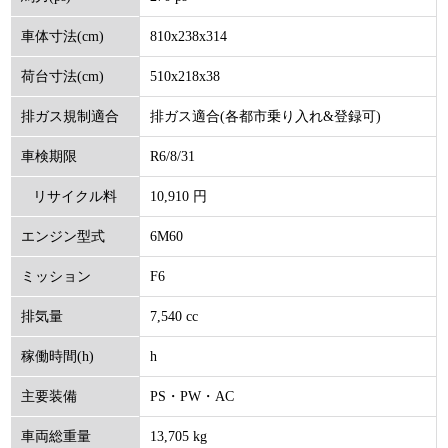
810x238x314
車体寸法(cm)
510x218x38
荷台寸法(cm)
排ガス適合(各都市乗り入れ&登録可)
排ガス規制適合
R6/8/31
車検期限
10,910 円
リサイクル料
6M60
エンジン型式
(円)
F6
ミッション
7,540 cc
排気量
h
稼働時間(h)
PS・PW・AC
主要装備
13,705 kg
車両総重量