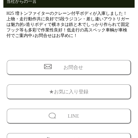
当社からの一言
H25 増トンファイターのクレーン付平ボディが入庫しました！
上物・走行動作共に良好で5段ラジコン・差し違いアウトリガー
は魅力的♪造りボディで横ネタは鉄と木でしっかり作られて固定
フック等も多彩で作業性良好！低走行の高スペック車輌が車検
付でご案内中♪お問合せはお早めに！
お問合せ
★お気に入り登録
LINE