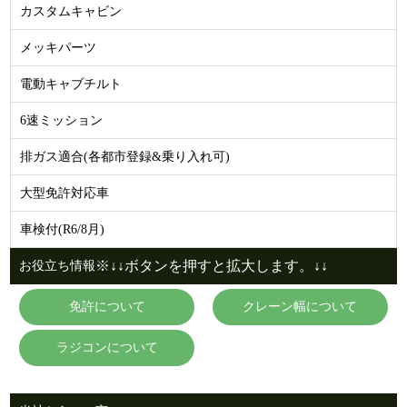
カスタムキャビン
メッキパーツ
電動キャブチルト
6速ミッション
排ガス適合(各都市登録&乗り入れ可)
大型免許対応車
車検付(R6/8月)
※↓↓ボタンを押すと拡大します。↓↓
お役立ち情報
免許について
クレーン幅について
ラジコンについて