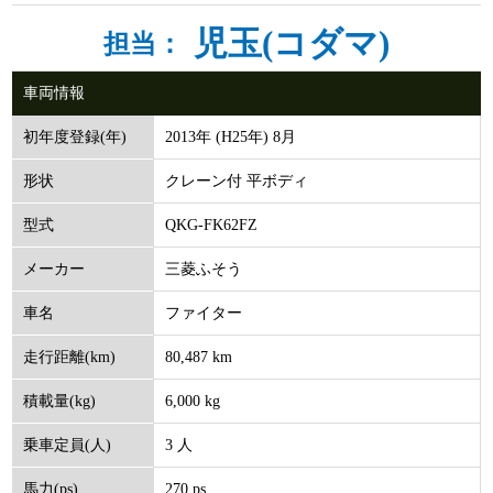
児玉(コダマ)
担当：
車両情報
2013年 (H25年) 8月
初年度登録(年)
クレーン付 平ボディ
形状
QKG-FK62FZ
型式
三菱ふそう
メーカー
ファイター
車名
80,487 km
走行距離(km)
6,000 kg
積載量(kg)
3 人
乗車定員(人)
270 ps
馬力(ps)