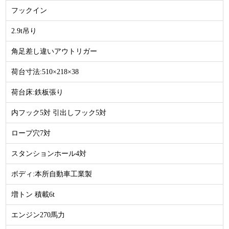
フックイン
2.9t吊り
角足差し違いアウトリガー
荷台寸法:510×218×38
荷台床:鉄板張り
内フック5対 引出しフック5対
ロープ穴7対
スタンションホール4対
ボディ:本所自動車工業製
増トン 積載6t
エンジン270馬力