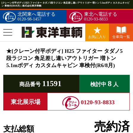
[クレーン付平ボディ] H25 ファイター タダノ5段ラジコン 角足差し違いアウトリガー 増トン 5.1mボディ カスタムキャビ
ン 車検付(R6/8月) | 株式会社東洋車輌
北関東へ電話する
東北へ電話する
0120-98-1457
0120-93-8833
お気に入り
全車両一覧
★[クレーン付平ボディ] H25 ファイター タダノ5
段ラジコン 角足差し違いアウトリガー 増トン
5.1mボディ カスタムキャビン 車検付(R6/8月)
11591
8
商品番号
検討中
人
東北展示場
0120-93-8833
売約済
支払総額