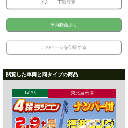
下取査定
車両動画あり
このページを印刷する
閲覧した車両と同タイプの商品
14155
東北展示場