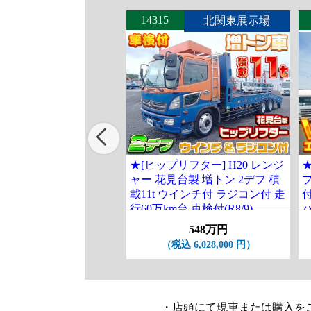
14315
北関東展示場
★[ヒップリフター] H20 レンジ
ャー 花見台製 増トン 2デフ 積
プ
載11t ウインチ付 ラジコン付 走
行60万km台 車検付(R8/9)
548万円
（税込 6,028,000 円）
・店頭にて現車または購入を