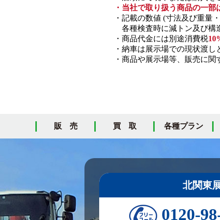
・当社で取り扱う商品の一部
・記載の数値 (寸法及び重量
各種検査時に減トン及び構造
・商品代金には別途消費税
10
・納車は展示場での現状渡し
・商品や展示場等、販売に関す
販 売
買 取
各種プラン
北関東
0120-98