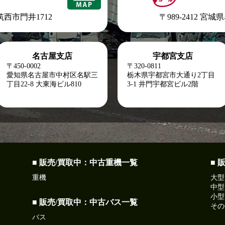
県筑西市門井1712
〒989-2412 宮
名古屋支店
宇都宮支店
〒450-0002
〒320-0811
愛知県名古屋市中村区名駅三
栃木県宇都宮市大通り2丁目
丁目22-8
大東海ビル810
3-1 井門宇都宮ビル2階
■ 販売/買取中：中古重機一覧
■ 
重機
大型
中型
小型
■ 販売/買取中：中古バス一覧
その
バス