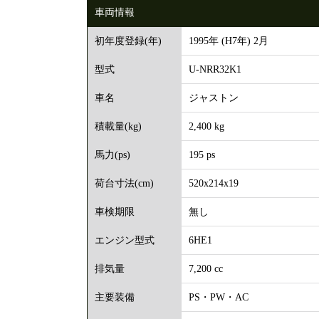
車両情報
1995年 (H7年) 2月
初年度登録(年)
U-NRR32K1
型式
ジャストン
車名
2,400 kg
積載量(kg)
195 ps
馬力(ps)
520x214x19
荷台寸法(cm)
無し
車検期限
6HE1
エンジン型式
7,200 cc
排気量
PS・PW・AC
主要装備