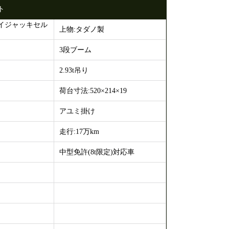
ト
イジャッキセル
上物:タダノ製
3段ブーム
2.93t吊り
荷台寸法:520×214×19
アユミ掛け
走行:17万km
中型免許(8t限定)対応車