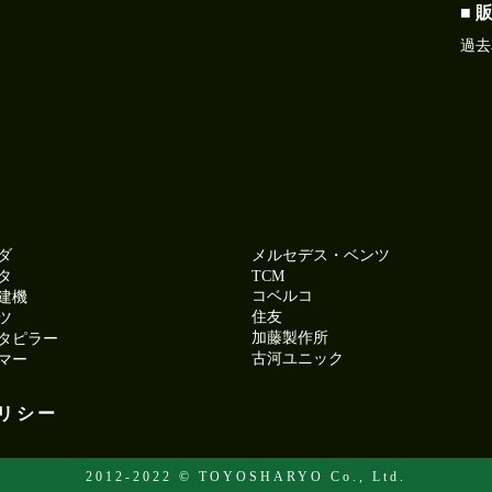
■ 
過去
ダ
メルセデス・ベンツ
タ
TCM
コベルコ
建機
住友
ツ
加藤製作所
タピラー
古河ユニック
マー
リシー
2012-2022 © TOYOSHARYO Co., Ltd.