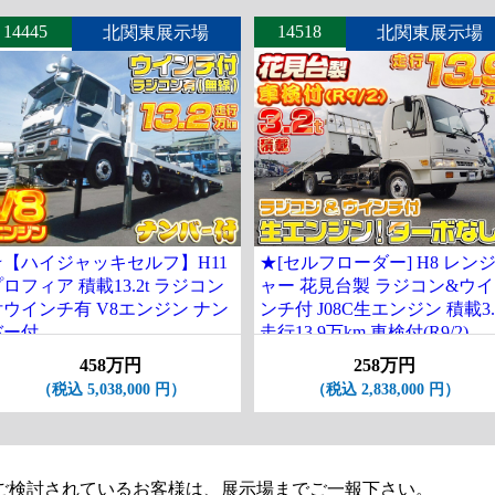
14445
14518
北関東展示場
北関東展示場
★【ハイジャッキセルフ】H11
★[セルフローダー] H8 レン
ロフィア 積載13.2t ラジコン
ャー 花見台製 ラジコン&ウイ
付ウインチ有 V8エンジン ナン
ンチ付 J08C生エンジン 積載3.
バー付
走行13.9万km 車検付(R9/2)
458万円
258万円
（税込 5,038,000 円）
（税込 2,838,000 円）
ご検討されているお客様は、展示場までご一報下さい。