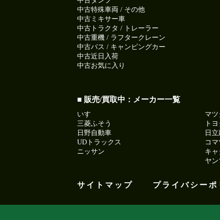
中古ダンプ
中古特殊車両 / その他
中古ミキサー車
中古トラクタ / トレーラー
中古重機 / ラフタークレーン
中古バス / キャンピングカー
中古近日入荷
中古お気に入り
■ 販売/買取中：メーカー一覧
いすゞ
マツ
三菱ふそう
トヨ
日野自動車
日立
UDトラックス
コマ
ニッサン
キャ
ヤン
サイトマップ
プライバシーポ