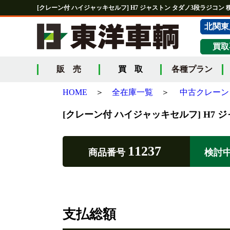
[クレーン付 ハイジャッキセルフ] H7 ジャストン タダノ3段ラジコン 積載
北関東
買取
販 売
買 取
各種プラン
HOME
＞
全在庫一覧
＞
中古クレーン
[クレーン付 ハイジャッキセルフ] H7 ジャ
11237
商品番号
検討
支払総額