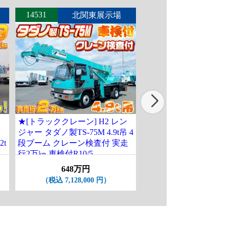
14531
14548
北関東展示場
東北展
ジ
★[トラッククレーン] H2 レン
[クレーン付ハイジャ
ジャー タダノ製TS-75M 4.9t吊 4
フ] H10 エルフ タダノ
2t
段ブーム クレーン検査付 実走
コン ワイドロング 積載
行2万㎞ 車検付R10/5
17.1万㎞ 大特価♪
648万円
208万円
（税込 7,128,000 円）
（税込 2,288,000 