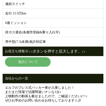
連続スイッチ
走行:15.9万km
6速ミッション
排ガス適合(各都市登録&乗り入れ可)
準中型(7.5t未満)免許対応車
※↓↓ボタンを押すと拡大します。↓↓
お役立ち情報
免許について
当社からの一言
エルフのプレス式パッカー車が入庫しました！
まだまだ現場で活躍間違いナシな1台♪
上物動作の動画も載せましたので、ご確認ください(^^♪
ぜひお早めのお問い合わせお待ちしております☆彡