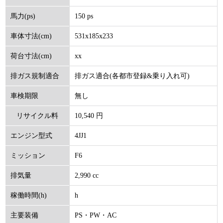
150 ps
馬力(ps)
531x185x233
車体寸法(cm)
xx
荷台寸法(cm)
排ガス適合(各都市登録&乗り入れ可)
排ガス規制適合
無し
車検期限
10,540 円
リサイクル料
4JJ1
エンジン型式
(円)
F6
ミッション
2,990 cc
排気量
h
稼働時間(h)
PS・PW・AC
主要装備