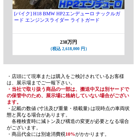
[バイク] H18 BMW HP2エンデューロ ナックルガ
★[
ード エンジンスライダー ライトガード
3.
19
238万円
（税込 2,618,000 円）
・店頭にて現車または購入をご検討されているお客様
は、展示場までご一報下さい。
・当社で取り扱う商品の一部は、搬送中又は別ヤードで
の保管中のため、展示場に格納していない場合がござい
ます。
・記載の数値 (寸法及び重量・積載量) は現時点の車両状
態と異なる場合があります。
各種検査時に減トン及び構造の変更が必要となる場合
がございます。
・商品代金には別途消費税
10%
がかかります。