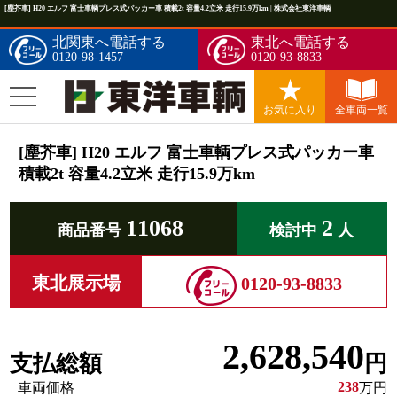
[塵芥車] H20 エルフ 富士車輌プレス式パッカー車 積載2t 容量4.2立米 走行15.9万km | 株式会社東洋車輌
北関東へ電話する
東北へ電話する
0120-98-1457
0120-93-8833
お気に入り
全車両一覧
[塵芥車] H20 エルフ 富士車輌プレス式パッカー車
積載2t 容量4.2立米 走行15.9万km
11068
2
商品番号
検討中
人
東北展示場
0120-93-8833
2,628,540
支払総額
円
238
車両価格
万円