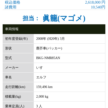
税込価格
2,618,000 円
諸費用
10,540円
眞籠(マゴメ)
担当：
車両情報
2008年 (H20年) 3月
初年度登録(年)
塵芥車(パッカー)
形状
BKG-NMR85AN
型式
いすゞ
メーカー
エルフ
車名
159,496 km
走行距離(km)
2,000 kg
積載量(kg)
3 人
乗車定員(人)