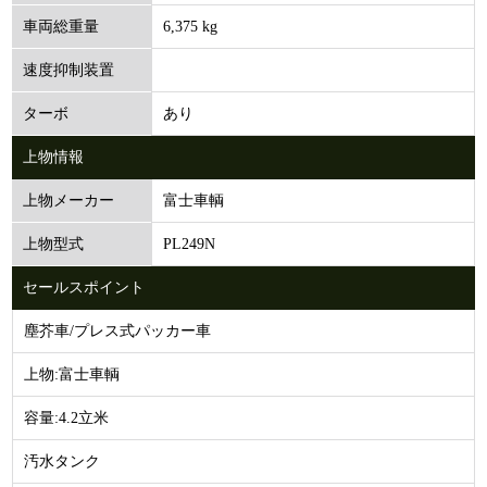
6,375 kg
車両総重量
速度抑制装置
あり
ターボ
上物情報
富士車輌
上物メーカー
PL249N
上物型式
セールスポイント
塵芥車/プレス式パッカー車
上物:富士車輌
容量:4.2立米
汚水タンク