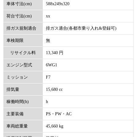
588x249x320
車体寸法(cm)
xx
荷台寸法(cm)
排ガス適合(各都市乗り入れ&登録可)
排ガス規制適合
無
車検期限
13,340 円
リサイクル料
6WG1
エンジン型式
(円)
F7
ミッション
15,680 cc
排気量
h
稼働時間(h)
PS・PW・AC
主要装備
45,660 kg
車両総重量