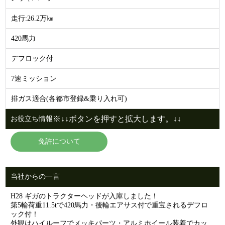
走行:26.2万㎞
420馬力
デフロック付
7速ミッション
排ガス適合(各都市登録&乗り入れ可)
※↓↓ボタンを押すと拡大します。↓↓
お役立ち情報
免許について
当社からの一言
H28 ギガのトラクターヘッドが入庫しました！
第5輪荷重11.5tで420馬力・後輪エアサス付で重宝されるデフロ
ック付！
外観はハイルーフでメッキパーツ・アルミホイール装着でカッ