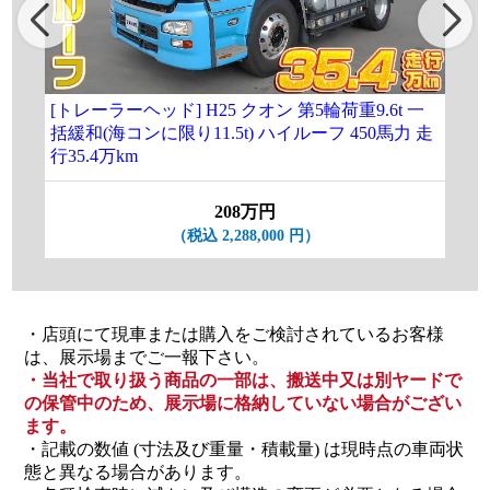
[トレーラーヘッド] H25 クオン 第5輪荷重9.6t 一
[
括緩和(海コンに限り11.5t) ハイルーフ 450馬力 走
第5
行35.4万km
ルハ
208万円
（税込 2,288,000 円）
・店頭にて現車または購入をご検討されているお客様
は、展示場までご一報下さい。
・当社で取り扱う商品の一部は、搬送中又は別ヤードで
の保管中のため、展示場に格納していない場合がござい
ます。
・記載の数値 (寸法及び重量・積載量) は現時点の車両状
態と異なる場合があります。