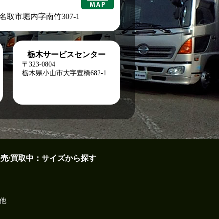
城県名取市堀内字南竹307-1
栃木サービスセンター
〒323-0804
栃木県小山市大字萱橋682-1
販売/買取中：サイズから探す
他