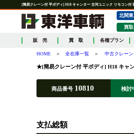
[簡易クレーン付 平ボディ] H18 キャンター 古河ユニック リモコン付 垂
北関東
買取
販 売
買 取
各種プラン
HOME
＞
全在庫一覧
＞
中古クレーン
★[簡易クレーン付 平ボディ] H18 キャ
10810
商品番号
検討
支払総額