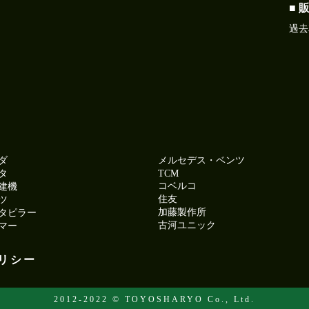
■ 
過去
ダ
メルセデス・ベンツ
タ
TCM
コベルコ
建機
住友
ツ
加藤製作所
タピラー
古河ユニック
マー
リシー
2012-2022 © TOYOSHARYO Co., Ltd.