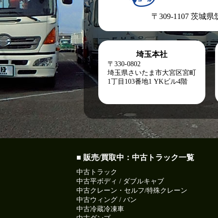
〒309-1107 茨城
埼玉本社
〒330-0802
埼玉県さいたま市大宮区宮町
1丁目103番地1
YKビル4階
■ 販売/買取中：中古トラック一覧
中古トラック
中古平ボディ / ダブルキャブ
中古クレーン・セルフ/特殊クレーン
中古ウィング / バン
中古冷蔵冷凍車