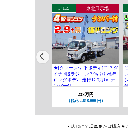
14155
東北展示場
★[クレーン付 平ボディ] H12 ダ
[
イナ 4段ラジコン 2.9t吊り 標準
ロングボディ 走行12.9万km ナ
ンバー付
238万円
（税込 2,618,000 円）
・店頭にて現車または購入を