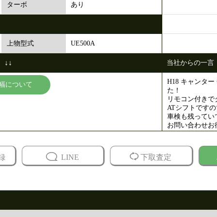
あり
ターボ
UE500A
上物型式
↓↓
当社からの一言
H18 キャンタ
幅について
た！
リモコン付きで
ATシフトです
車検も残ってい
お問い合わせお
録
LINE
下取査定