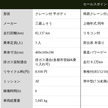
セールスポイン
クレーン付 平ボディ
簡易クレーン付
形状
三菱ふそう
上物年式:同年
メーカー
82,137 km
リモコン付
走行距離(km)
3 人
荷台床:木張り
乗車定員(人)
469x169x196
垂直パワーゲー
車体寸法(cm)
排ガス適合(各都市登録&乗
走行:8.2万km
排ガス規制適合
り入れ可)
8,930 円
車検付(R5/12/10
リサイクル料(円)
AT
準中型(7.5t未
ミッション
h
稼働時間(h)
5,045 kg
車両総重量