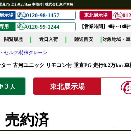
直PG 走行8.2万km 車検付 | 株式会社東洋車輌
0120-98-1457
012
展示場
東北展示場
0120-99-1244
専用
【営業時間】9時～18時
閲覧履歴
近日入荷
陸送目安
対象地域・車
・セルフ/特殊クレーン
ンター 古河ユニック リモコン付 垂直PG 走行8.2万km 
3
東北展示場
中
人
売約済