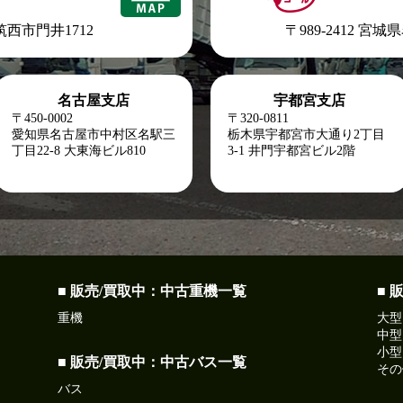
県筑西市門井1712
〒989-2412 宮
名古屋支店
宇都宮支店
〒450-0002
〒320-0811
愛知県名古屋市中村区名駅三
栃木県宇都宮市大通り2丁目
丁目22-8
大東海ビル810
3-1 井門宇都宮ビル2階
■ 販売/買取中：中古重機一覧
■ 
重機
大型
中型
小型
■ 販売/買取中：中古バス一覧
その
バス