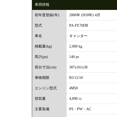
車両情報
2006年 (H18年) 4月
初年度登録(年)
PA-FE70DB
型式
キャンター
車名
2,000 kg
積載量(kg)
140 ps
馬力(ps)
307x161x38
荷台寸法(cm)
R5/12/10
車検期限
4M50
エンジン型式
4,890 cc
排気量
PS・PW・AC
主要装備