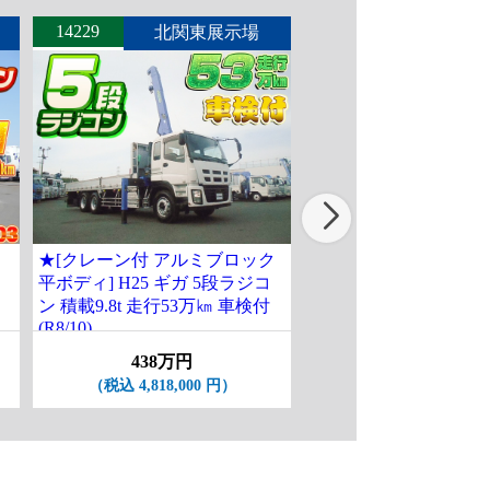
14229
14235
北関東展示場
北関東
★[クレーン付 アルミブロック
[クレーン付平ボディ] H
平ボディ] H25 ギガ 5段ラジコ
フ 古河ユニック製5段
ン 積載9.8t 走行53万㎞ 車検付
作業用ゴンドラ付 ワ
(R8/10)
グ 積載2t 走行2.6万km
ASK
438万円
（税込 4,818,000 円）