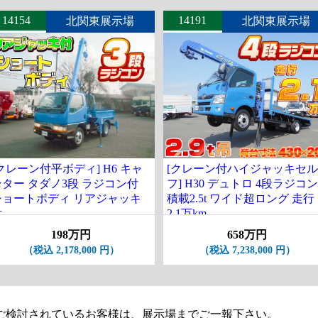
14154
14191
北関東展示場
北関東展示場
クレーン付平ボディ] H6 キャ
[クレーン付ハイジャッキセル
ンター タダノ3段 ラジコン付
フ] H30 デュトロ 4段ラジコン
ショートボディ リアジャッキ
積載2.5t ワイド超ロング 走行
付
2.1万km
198万円
658万円
（税込 2,178,000 円）
（税込 7,238,000 円）
ご検討されているお客様は、展示場までご一報下さい。