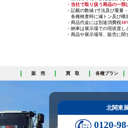
・当社で取り扱う商品の一部
・記載の数値 (寸法及び重量
各種検査時に減トン及び構造
・商品代金には別途消費税
10
・納車は展示場での現状渡し
・商品や展示場等、販売に関す
販 売
買 取
各種プラン
北関東
0120-98