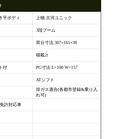
ト
き平ボディ
上物:古河ユニック
3段ブーム
荷台寸法:307×161×38
積載2t
ト付
PG寸法:L=100 W=157
ATシフト
排ガス適合(各都市登録&乗り入
)
れ可)
満)免許対応車