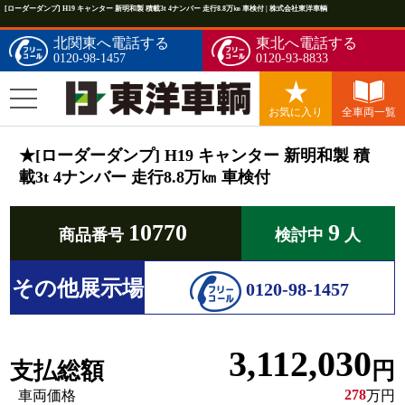
[ローダーダンプ] H19 キャンター 新明和製 積載3t 4ナンバー 走行8.8万㎞ 車検付 | 株式会社東洋車輌
北関東へ電話する
東北へ電話する
0120-98-1457
0120-93-8833
お気に入り
全車両一覧
★[ローダーダンプ] H19 キャンター 新明和製 積
載3t 4ナンバー 走行8.8万㎞ 車検付
10770
9
商品番号
検討中
人
その他展示場
0120-98-1457
3,112,030
支払総額
円
278
車両価格
万円