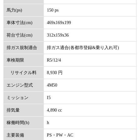
150 ps
馬力(ps)
469x169x199
車体寸法(cm)
312x159x36
荷台寸法(cm)
排ガス適合(各都市登録&乗り入れ可)
排ガス規制適合
R5/12/4
車検期限
8,930 円
リサイクル料
4M50
エンジン型式
(円)
I5
ミッション
4,890 cc
排気量
h
稼働時間(h)
PS・PW・AC
主要装備