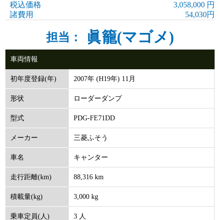
税込価格
3,058,000 円
諸費用
54,030円
眞籠(マゴメ)
担当：
車両情報
2007年 (H19年) 11月
初年度登録(年)
ローダーダンプ
形状
PDG-FE71DD
型式
三菱ふそう
メーカー
キャンター
車名
88,316 km
走行距離(km)
3,000 kg
積載量(kg)
3 人
乗車定員(人)