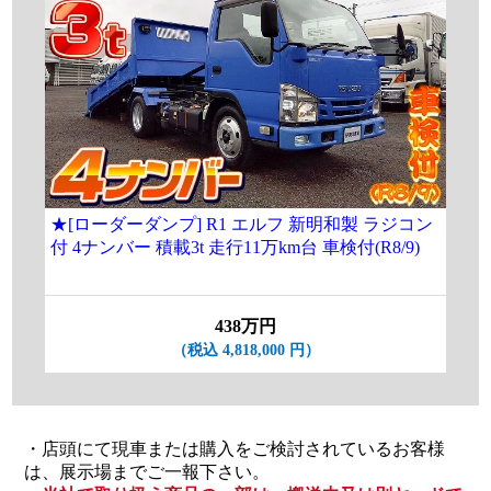
★[ローダーダンプ] R1 エルフ 新明和製 ラジコン
付 4ナンバー 積載3t 走行11万km台 車検付(R8/9)
438万円
（税込 4,818,000 円）
・店頭にて現車または購入をご検討されているお客様
は、展示場までご一報下さい。