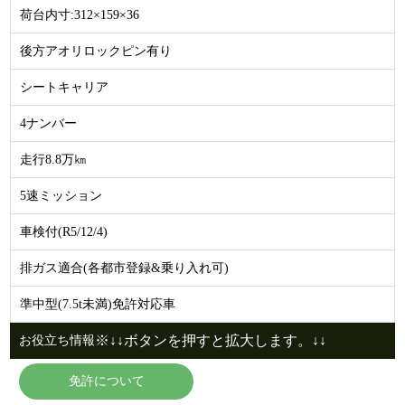
荷台内寸:312×159×36
後方アオリロックピン有り
シートキャリア
4ナンバー
走行8.8万㎞
5速ミッション
車検付(R5/12/4)
排ガス適合(各都市登録&乗り入れ可)
準中型(7.5t未満)免許対応車
※↓↓ボタンを押すと拡大します。↓↓
お役立ち情報
免許について