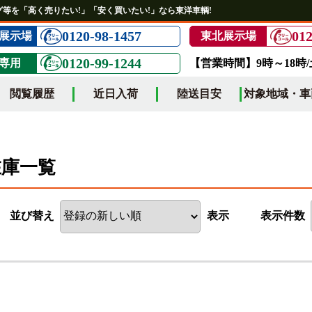
等を「高く売りたい!」「安く買いたい!」なら東洋車輌!
0120-98-1457
012
展示場
東北展示場
0120-99-1244
専用
【営業時間】9時～18時
閲覧履歴
近日入荷
陸送目安
対象地域・車
在庫一覧
並び替え
表示
表示件数