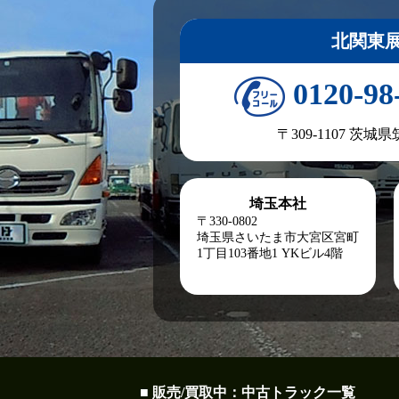
北関東
0120-98
〒309-1107 茨城
埼玉本社
〒330-0802
埼玉県さいたま市大宮区宮町
1丁目103番地1
YKビル4階
■ 販売/買取中：中古トラック一覧