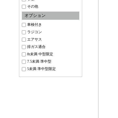
その他
オプション
車検付き
ラジコン
エアサス
排ガス適合
8t未満 中型限定
7.5未満 準中型
5未満 準中型限定