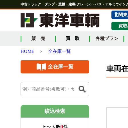
中古トラック・ダンプ・重機・建機(クレーン)・バス・アルミウイング
北関東
買取
販 売
買 取
各種プラン
HOME
＞
全在庫一覧
全在庫一覧
車両
絞込検索
0
ヒット数
件