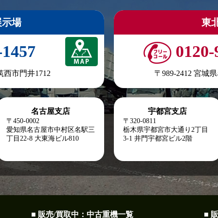
展示場
東
-1457
0120-
県筑西市門井1712
〒989-2412 宮
名古屋支店
宇都宮支店
〒450-0002
〒320-0811
愛知県名古屋市中村区名駅三
栃木県宇都宮市大通り2丁目
丁目22-8
大東海ビル810
3-1 井門宇都宮ビル2階
■ 販売/買取中：中古重機一覧
■ 