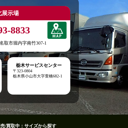
北展示場
93-8833
城県名取市堀内字南竹307-1
栃木サービスセンター
〒323-0804
栃木県小山市大字萱橋682-1
販売/買取中：サイズから探す