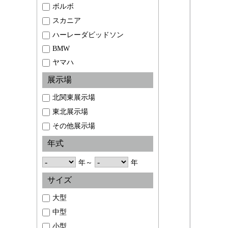
ボルボ
スカニア
ハーレーダビッドソン
BMW
ヤマハ
展示場
北関東展示場
東北展示場
その他展示場
年式
年～
年
サイズ
大型
中型
小型