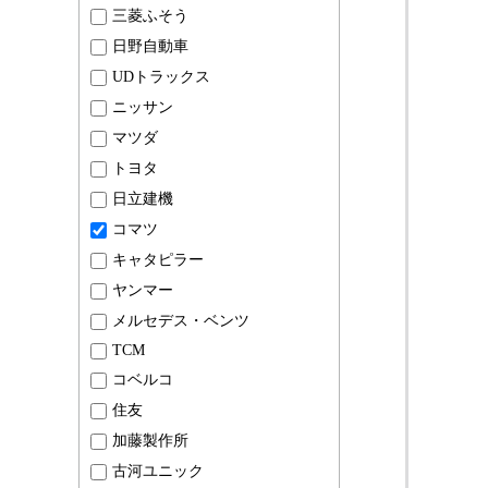
三菱ふそう
日野自動車
UDトラックス
ニッサン
マツダ
トヨタ
日立建機
コマツ
キャタピラー
ヤンマー
メルセデス・ベンツ
TCM
コベルコ
住友
加藤製作所
古河ユニック