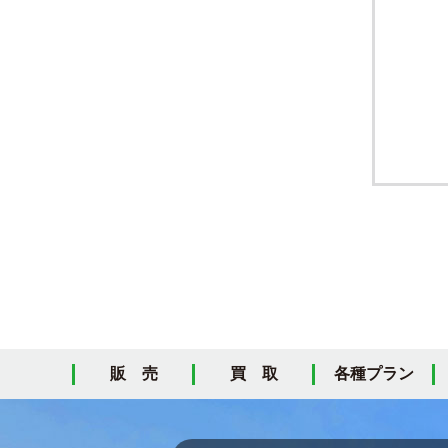
販 売
買 取
各種プラン