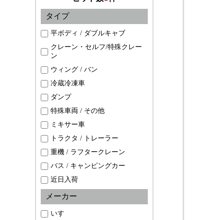
タイプ
平ボディ / ダブルキャブ
クレーン・セルフ/特殊クレー
ン
ウィング / バン
冷蔵冷凍車
ダンプ
特殊車両 / その他
ミキサー車
トラクタ / トレーラー
重機 / ラフタークレーン
バス / キャンピングカー
近日入荷
メーカー
いすゞ