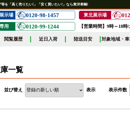
等を「高く売りたい!」「安く買いたい!」なら東洋車輌!
0120-98-1457
012
展示場
東北展示場
0120-99-1244
専用
【営業時間】9時～18時
閲覧履歴
近日入荷
陸送目安
対象地域・車
在庫一覧
並び替え
表示
表示件数