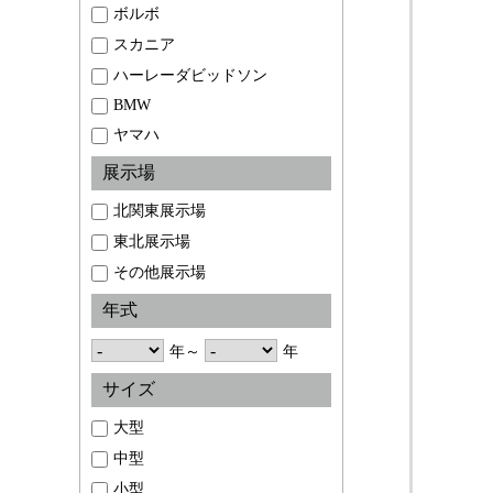
ボルボ
スカニア
ハーレーダビッドソン
BMW
ヤマハ
展示場
北関東展示場
東北展示場
その他展示場
年式
年～
年
サイズ
大型
中型
小型