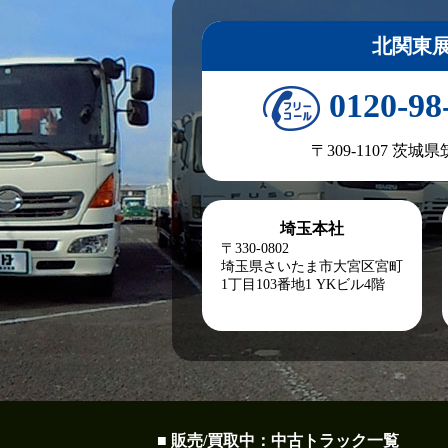
北関東
0120-98
〒309-1107 茨城
埼玉本社
〒330-0802
埼玉県さいたま市大宮区宮町
1丁目103番地1
YKビル4階
■ 販売/買取中：中古トラック一覧