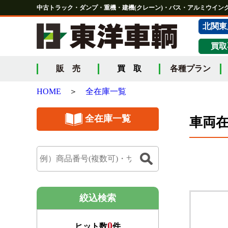
中古トラック・ダンプ・重機・建機(クレーン)・バス・アルミウイング
北関東
買取
販 売
買 取
各種プラン
HOME
＞
全在庫一覧
全在庫一覧
車両
絞込検索
0
ヒット数
件