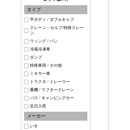
タイプ
平ボディ / ダブルキャブ
クレーン・セルフ/特殊クレー
ン
ウィング / バン
冷蔵冷凍車
ダンプ
特殊車両 / その他
ミキサー車
トラクタ / トレーラー
重機 / ラフタークレーン
バス / キャンピングカー
近日入荷
メーカー
いすゞ