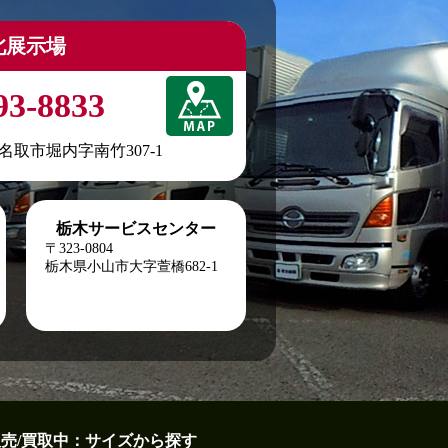
北展示場
93-8833
城県名取市堀内字南竹307-1
栃木サービスセンター
〒323-0804
栃木県小山市大字萱橋682-1
販売/買取中：サイズから探す