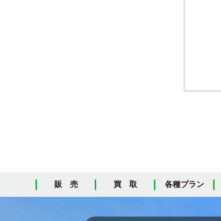
販 売
買 取
各種プラン