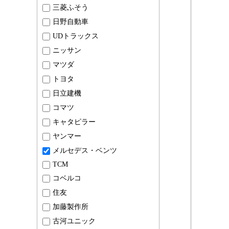
三菱ふそう
日野自動車
UDトラックス
ニッサン
マツダ
トヨタ
日立建機
コマツ
キャタピラー
ヤンマー
メルセデス・ベンツ
TCM
コベルコ
住友
加藤製作所
古河ユニック