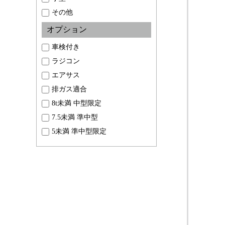
その他
オプション
車検付き
ラジコン
エアサス
排ガス適合
8t未満 中型限定
7.5未満 準中型
5未満 準中型限定