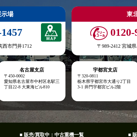
展示場
東
-1457
0120-
県筑西市門井1712
〒989-2412 宮
名古屋支店
宇都宮支店
〒450-0002
〒320-0811
愛知県名古屋市中村区名駅三
栃木県宇都宮市大通り2丁目
丁目22-8
大東海ビル810
3-1 井門宇都宮ビル2階
■ 販売/買取中：中古重機一覧
■ 