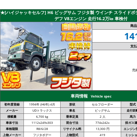
★[ハイジャッキセルフ] H6 ビッグサム フジタ製 ウインチ スライドボデ
デフ V8エンジン 走行16.2万㎞ 車検付
商品
14
支払
売
車両情報
Vehicle spec
初年度登録
1994年 (H6年) 4月
形状
セルフローダー
型式
メーカー
UDトラックス
車名
ビッグサム
走行距
積載量
6,700 kg
乗車定員
2 人
馬力
車体寸法
1112x249x303
荷台寸法
774x242x
排ガス
車検期限
R8/6/28
リサイクル料
13,300 円
エンジン
上物メーカー
フジタボデー
上物型式
419
ミッシ