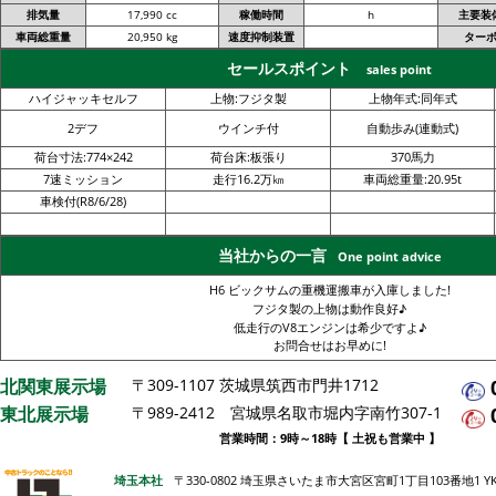
排気量
17,990 cc
稼働時間
h
主要装
車両総重量
20,950 kg
速度抑制装置
ター
セールスポイント
sales point
ハイジャッキセルフ
上物:フジタ製
上物年式:同年式
2デフ
ウインチ付
自動歩み(連動式)
荷台寸法:774×242
荷台床:板張り
370馬力
7速ミッション
走行16.2万㎞
車両総重量:20.95t
車検付(R8/6/28)
当社からの一言
One point advice
H6 ビックサムの重機運搬車が入庫しました!
フジタ製の上物は動作良好♪
低走行のV8エンジンは希少ですよ♪
お問合せはお早めに!
北関東展示場
〒309-1107 茨城県筑西市門井1712
東北展示場
〒989-2412 宮城県名取市堀内字南竹307-1
営業時間：9時～18時【 土祝も営業中 】
埼玉本社
〒330-0802 埼玉県さいたま市大宮区宮町1丁目103番地1 Y