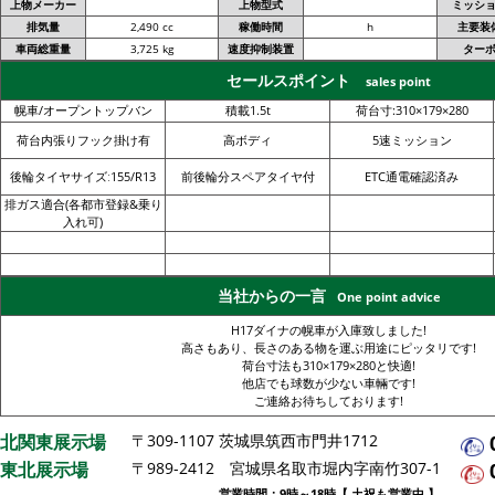
上物メーカー
上物型式
ミッシ
排気量
2,490 cc
稼働時間
h
主要装
車両総重量
3,725 kg
速度抑制装置
ター
セールスポイント
sales point
幌車/オープントップバン
積載1.5t
荷台寸:310×179×280
荷台内張りフック掛け有
高ボディ
5速ミッション
後輪タイヤサイズː155/R13
前後輪分スペアタイヤ付
ETC通電確認済み
排ガス適合(各都市登録&乗り
入れ可)
当社からの一言
One point advice
H17ダイナの幌車が入庫致しました!
高さもあり、長さのある物を運ぶ用途にピッタリです!
荷台寸法も310×179×280と快適!
他店でも球数が少ない車輛です!
ご連絡お待ちしております!
北関東展示場
〒309-1107 茨城県筑西市門井1712
東北展示場
〒989-2412 宮城県名取市堀内字南竹307-1
営業時間：9時～18時【 土祝も営業中 】