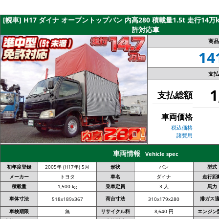
[幌車] H17 ダイナ オープントップバン 内高280 積載量1.5t 走行14万
許対応車
商品
14
支払
1
支払総額
車両価格
税込価格
諸費用
車両情報
Vehicle spec
初年度登録
2005年 (H17年) 5月
形状
バン
型式
メーカー
トヨタ
車名
ダイナ
走行距
積載量
1,500 kg
乗車定員
3 人
馬力
車体寸法
荷台寸法
排ガス
518x189x367
310x179x280
車検期限
無
リサイクル料
8,640 円
エンジン