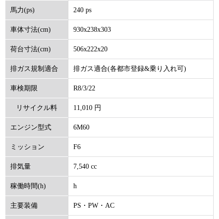
240 ps
馬力(ps)
930x238x303
車体寸法(cm)
506x222x20
荷台寸法(cm)
排ガス適合(各都市登録&乗り入れ可)
排ガス規制適合
R8/3/22
車検期限
11,010 円
リサイクル料
6M60
エンジン型式
(円)
F6
ミッション
7,540 cc
排気量
h
稼働時間(h)
PS・PW・AC
主要装備