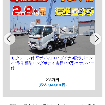
★[クレーン付 平ボディ] H12 ダイナ 4段ラジコン
[
2.9t吊り 標準ロングボディ 走行12.9万km ナンバー
ラ
付
238万円
（税込 2,618,000 円）