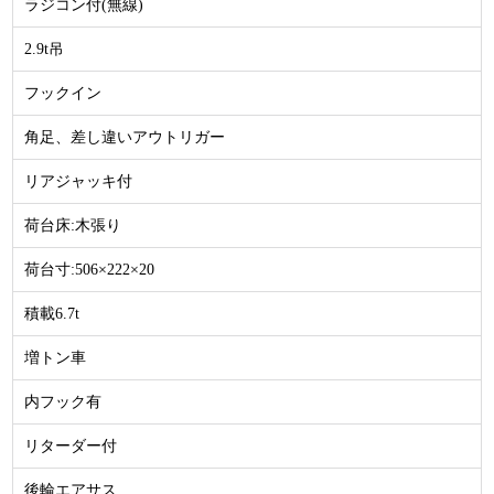
ラジコン付(無線)
2.9t吊
フックイン
角足、差し違いアウトリガー
リアジャッキ付
荷台床:木張り
荷台寸:506×222×20
積載6.7t
増トン車
内フック有
リターダー付
後輪エアサス