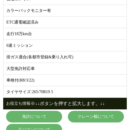
カラーバックモニター有
ETC通電確認済み
走行18万km台
6速ミッション
排ガス適合(各都市登録&乗り入れ可)
大型免許対応車
車検付(R8/3/22)
タイヤサイズ:265/70R19.5
※↓↓ボタンを押すと拡大します。↓↓
お役立ち情報
免許について
クレーン幅について
ラジコンについて