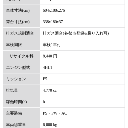
604x188x276
車体寸法(cm)
338x180x37
荷台寸法(cm)
排ガス適合(各都市登録&乗り入れ可)
排ガス規制適合
車検1年付
車検期限
8,440 円
リサイクル料
4HL1
エンジン型式
(円)
F5
ミッション
4,770 cc
排気量
h
稼働時間(h)
PS・PW・AC
主要装備
6,000 kg
車両総重量