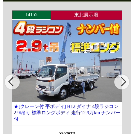
14155
東北展示場
★[クレーン付 平ボディ] H12 ダイナ 4段ラジコン
[
2.9t吊り 標準ロングボディ 走行12.9万km ナンバー
ラ
付