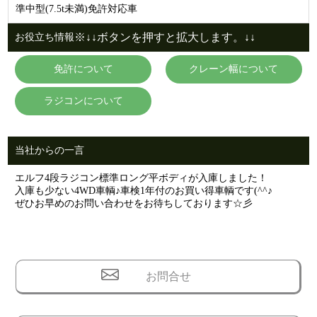
準中型(7.5t未満)免許対応車
※↓↓ボタンを押すと拡大します。↓↓
お役立ち情報
免許について
クレーン幅について
ラジコンについて
当社からの一言
エルフ4段ラジコン標準ロング平ボディが入庫しました！
入庫も少ない4WD車輌♪車検1年付のお買い得車輌です(^^♪
ぜひお早めのお問い合わせをお待ちしております☆彡
お問合せ