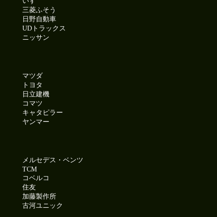
いすゞ
三菱ふそう
日野自動車
UDトラックス
ニッサン
マツダ
トヨタ
日立建機
コマツ
キャタピラー
ヤンマー
メルセデス・ベンツ
TCM
コベルコ
住友
加藤製作所
古河ユニック