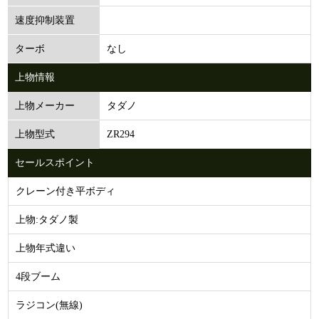
速度抑制装置
なし
ターボ
上物情報
タダノ
上物メーカー
ZR294
上物型式
セールスポイント
クレーン付き平ボディ
上物:タダノ製
上物年式違い
4段ブーム
ラジコン(無線)