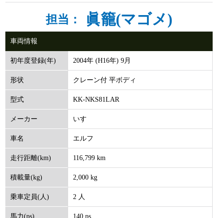
眞籠(マゴメ)
担当：
車両情報
2004年 (H16年) 9月
初年度登録(年)
クレーン付 平ボディ
形状
KK-NKS81LAR
型式
いすゞ
メーカー
エルフ
車名
116,799 km
走行距離(km)
2,000 kg
積載量(kg)
2 人
乗車定員(人)
140 ps
馬力(ps)