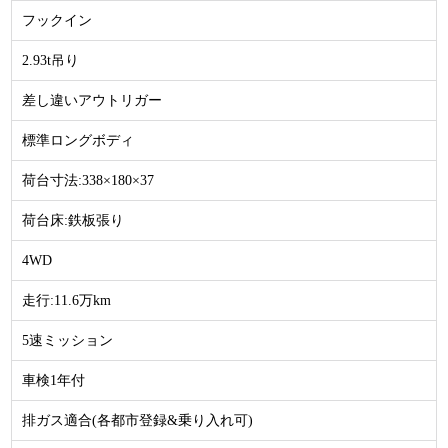
フックイン
2.93t吊り
差し違いアウトリガー
標準ロングボディ
荷台寸法:338×180×37
荷台床:鉄板張り
4WD
走行:11.6万km
5速ミッション
車検1年付
排ガス適合(各都市登録&乗り入れ可)