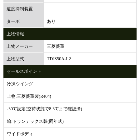
速度抑制装置
あり
ターボ
上物情報
三菱菱重
上物メーカー
TDJS50A-L2
上物型式
セールスポイント
冷凍ウイング
上物:三菱菱重製(R404)
-30℃設定(空荷状態で8.3℃まで確認済)
箱:トランテックス製(同年式)
ワイドボディ