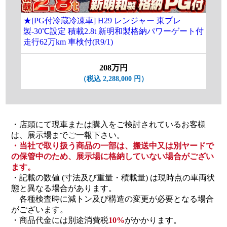
★[PG付冷蔵冷凍車] H29 レンジャー 東プレ
[冷
製-30℃設定 積載2.8t 新明和製格納パワーゲート付
エ
走行62万km 車検付(R9/1)
行8
208万円
（税込 2,288,000 円）
・店頭にて現車または購入をご検討されているお客様
は、展示場までご一報下さい。
・当社で取り扱う商品の一部は、搬送中又は別ヤードで
の保管中のため、展示場に格納していない場合がござい
ます。
・記載の数値 (寸法及び重量・積載量) は現時点の車両状
態と異なる場合があります。
各種検査時に減トン及び構造の変更が必要となる場合
がございます。
・商品代金には別途消費税
10%
がかかります。