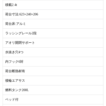
積載2.4t
荷台寸法:623×240×206
荷台床:アルミ
ラッシングレール2段
アオリ開閉サポート
水抜き穴4つ
内フック6対
荷台断熱材有
後輪エアサス
燃料タンク200L
ベッド付