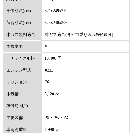
871x249x319
車体寸法(cm)
623x240x206
荷台寸法(cm)
排ガス適合(各都市乗り入れ&登録可)
排ガス規制適合
無
車検期限
10,400 円
リサイクル料
J05E
エンジン型式
(円)
F6
ミッション
5,120 cc
排気量
h
稼働時間(h)
PS・PW・AC
主要装備
7,990 kg
車両総重量