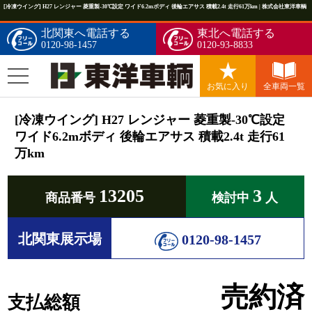
[冷凍ウイング] H27 レンジャー 菱重製-30℃設定 ワイド6.2mボディ 後輪エアサス 積載2.4t 走行61万km | 株式会社東洋車輌
北関東へ電話する
東北へ電話する
0120-98-1457
0120-93-8833
お気に入り
全車両一覧
[冷凍ウイング] H27 レンジャー 菱重製-30℃設定
ワイド6.2mボディ 後輪エアサス 積載2.4t 走行61
万km
13205
3
商品番号
検討中
人
北関東展示場
0120-98-1457
売約済
支払総額