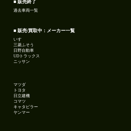
■ 販売終了
過去車両一覧
■ 販売/買取中：メーカー一覧
いすゞ
三菱ふそう
日野自動車
UDトラックス
ニッサン
マツダ
トヨタ
日立建機
コマツ
キャタピラー
ヤンマー