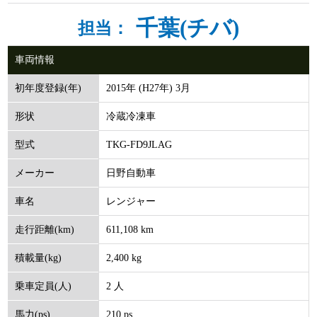
千葉(チバ)
担当：
車両情報
2015年 (H27年) 3月
初年度登録(年)
冷蔵冷凍車
形状
TKG-FD9JLAG
型式
日野自動車
メーカー
レンジャー
車名
611,108 km
走行距離(km)
2,400 kg
積載量(kg)
2 人
乗車定員(人)
210 ps
馬力(ps)