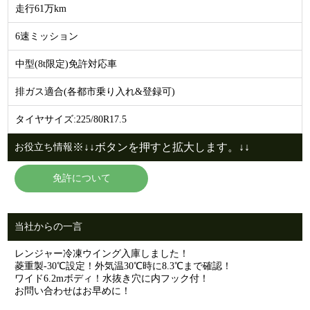
走行61万km
6速ミッション
中型(8t限定)免許対応車
排ガス適合(各都市乗り入れ&登録可)
タイヤサイズ:225/80R17.5
※↓↓ボタンを押すと拡大します。↓↓
お役立ち情報
免許について
当社からの一言
レンジャー冷凍ウイング入庫しました！
菱重製-30℃設定！外気温30℃時に8.3℃まで確認！
ワイド6.2mボディ！水抜き穴に内フック付！
お問い合わせはお早めに！