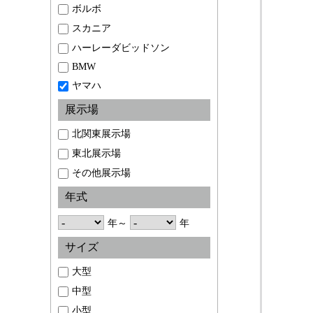
ボルボ
スカニア
ハーレーダビッドソン
BMW
ヤマハ
展示場
北関東展示場
東北展示場
その他展示場
年式
年～
年
サイズ
大型
中型
小型