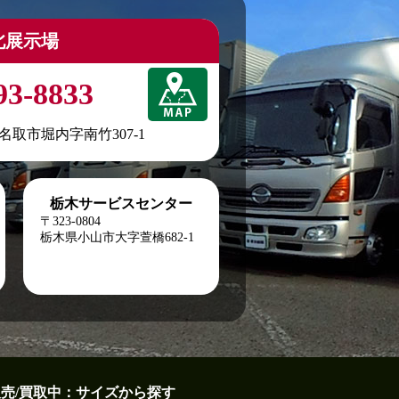
北展示場
93-8833
城県名取市堀内字南竹307-1
栃木サービスセンター
〒323-0804
栃木県小山市大字萱橋682-1
販売/買取中：サイズから探す