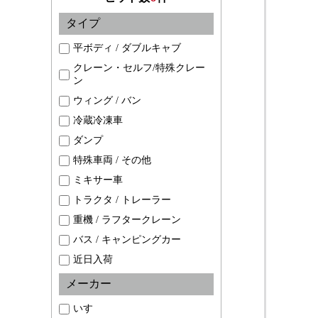
タイプ
平ボディ / ダブルキャブ
クレーン・セルフ/特殊クレー
ン
ウィング / バン
冷蔵冷凍車
ダンプ
特殊車両 / その他
ミキサー車
トラクタ / トレーラー
重機 / ラフタークレーン
バス / キャンピングカー
近日入荷
メーカー
いすゞ