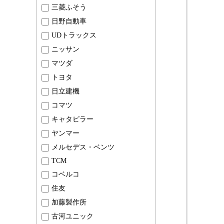
三菱ふそう
日野自動車
UDトラックス
ニッサン
マツダ
トヨタ
日立建機
コマツ
キャタピラー
ヤンマー
メルセデス・ベンツ
TCM
コベルコ
住友
加藤製作所
古河ユニック