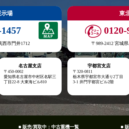
展示場
東
-1457
0120-
県筑西市門井1712
〒989-2412 宮
名古屋支店
宇都宮支店
〒450-0002
〒320-0811
愛知県名古屋市中村区名駅三
栃木県宇都宮市大通り2丁目
丁目22-8
大東海ビル810
3-1 井門宇都宮ビル2階
■ 販売/買取中：中古重機一覧
■ 