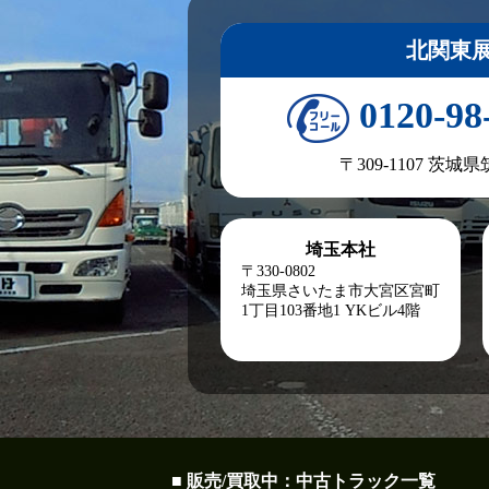
北関東
0120-98
〒309-1107 茨城
埼玉本社
〒330-0802
埼玉県さいたま市大宮区宮町
1丁目103番地1
YKビル4階
■ 販売/買取中：中古トラック一覧