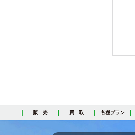
販 売
買 取
各種プラン