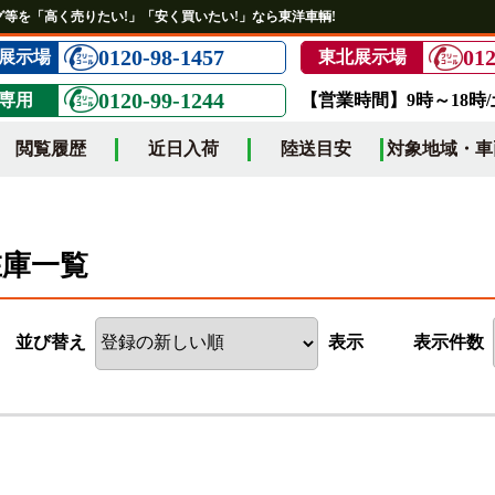
等を「高く売りたい!」「安く買いたい!」なら東洋車輌!
0120-98-1457
012
展示場
東北展示場
0120-99-1244
専用
【営業時間】9時～18時
閲覧履歴
近日入荷
陸送目安
対象地域・車
在庫一覧
並び替え
表示
表示件数