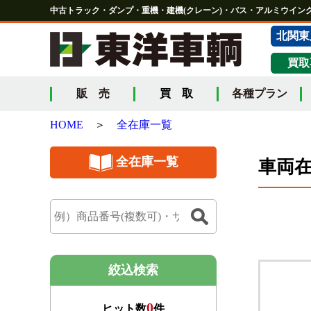
中古トラック・ダンプ・重機・建機(クレーン)・バス・アルミウイング
北関東
買取
販 売
買 取
各種プラン
HOME
＞
全在庫一覧
全在庫一覧
車両
絞込検索
0
ヒット数
件