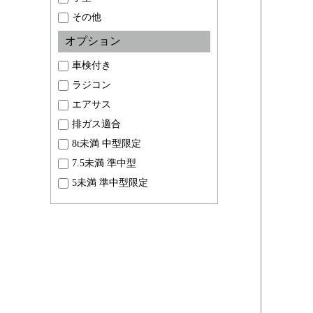
その他
オプション
車検付き
ラジコン
エアサス
排ガス適合
8t未満 中型限定
7.5未満 準中型
5未満 準中型限定