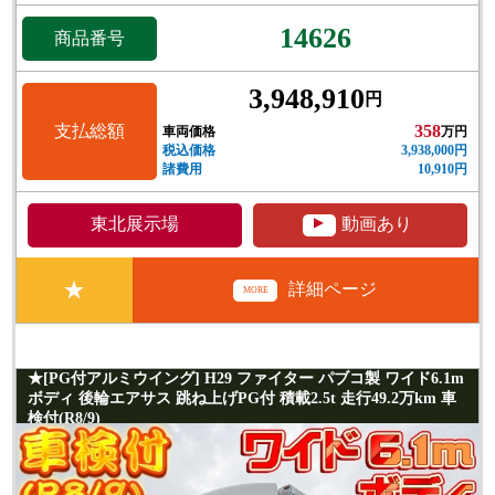
14626
商品番号
3,948,910
円
支払総額
358
車両価格
万円
税込価格
3,938,000円
諸費用
10,910円
▲
東北展示場
動画あり
★
詳細ページ
MORE
★[PG付アルミウイング] H29 ファイター パブコ製 ワイド6.1m
ボディ 後輪エアサス 跳ね上げPG付 積載2.5t 走行49.2万km 車
検付(R8/9)