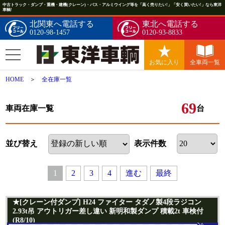
中古トラック・ダンプ・重機・建機(クレーン)・バス・アルミウイング等を「高く売りたい!」「安く買いたい!」なら東洋
車輌!
北関東へ電話する
東北へ電話する
0120-98-1457
0120-93-8833
お気に入り
全車両一覧
HOME
＞
全在庫一覧
69
車両在庫一覧
台
並び替え
表示件数
進む
最終
1
2
3
4
★[クレーン付ダンプ] H24 ファイター タダノ製4段ラジコン
2.93t吊 アウトリガー差し違い 新明和製ダンプ 積載2t 車検付
(R8/10)