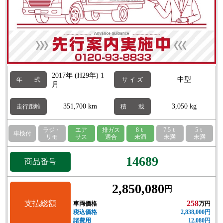
2017年 (H29年) 1
中型
年 式
サ イ ズ
月
351,700 km
3,050 kg
走行距離
積 載
ラジ・
エア
排ガス
8ｔ
7.5ｔ
5ｔ
車検付
リモ
サス
適合
未満
未満
未満
14689
商品番号
2,850,080
円
支払総額
258
車両価格
万円
税込価格
2,838,000円
諸費用
12,080円