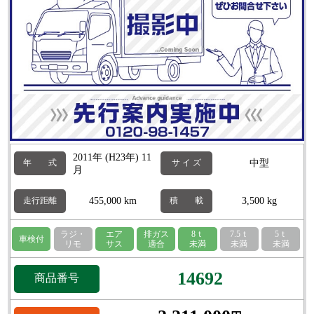
2011年 (H23年) 11
中型
年 式
サ イ ズ
月
455,000 km
3,500 kg
走行距離
積 載
ラジ・
エア
排ガス
8ｔ
7.5ｔ
5ｔ
車検付
リモ
サス
適合
未満
未満
未満
14692
商品番号