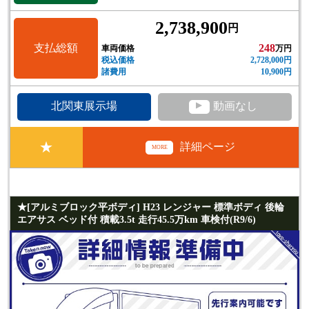
2,738,900
円
支払総額
248
車両価格
万円
税込価格
2,728,000円
諸費用
10,900円
▲
北関東展示場
動画なし
★
詳細ページ
MORE
★[アルミブロック平ボディ] H23 レンジャー 標準ボディ 後輪
エアサス ベッド付 積載3.5t 走行45.5万km 車検付(R9/6)