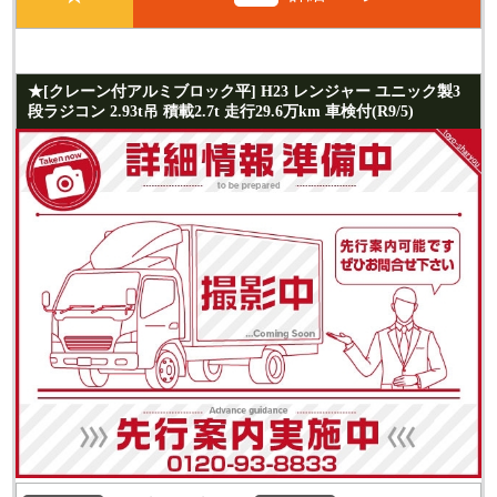
★[クレーン付アルミブロック平] H23 レンジャー ユニック製3
段ラジコン 2.93t吊 積載2.7t 走行29.6万km 車検付(R9/5)