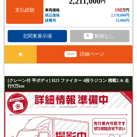
2,211,000
円
支払総額
198
車両価格
万円
税込価格
2,178,000円
諸費用
33,000円
▲
北関東展示場
動画なし
★
詳細ページ
MORE
[クレーン付 平ボディ] H23 ファイター 4段ラジコン 積載2.4t 走
行9万km