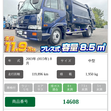
2003年 (H15年) 8
中型
年 式
サ イ ズ
月
119,896 km
1,950 kg
走行距離
積 載
ラジ・
エア
排ガス
8ｔ
7.5ｔ
5ｔ
車検付
リモ
サス
適合
未満
未満
未満
14608
商品番号