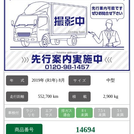
2019年 (R1年) 8月
中型
年 式
サ イ ズ
552,700 km
2,900 kg
走行距離
積 載
ラジ・
エア
排ガス
8ｔ
7.5ｔ
5ｔ
車検付
リモ
サス
適合
未満
未満
未満
14694
商品番号