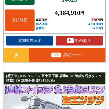
4,184,910
円
支払総額
378
車両価格
万円
税込価格
4,158,000円
諸費用
26,910円
▲
北関東展示場
動画あり
★
詳細ページ
MORE
[塵芥車] H15 コンドル 富士重工業 容量8.5㎥ 連続&汚水タンク
積載1.95t 燃焼不要 走行11.9万㎞