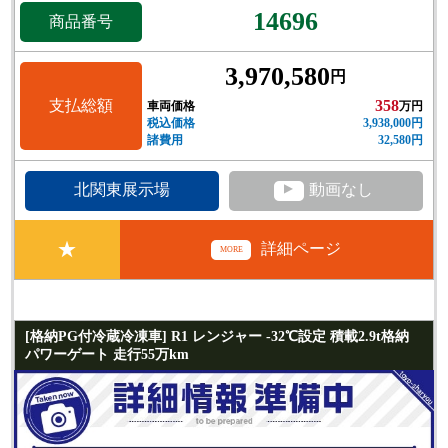
14696
商品番号
3,970,580
円
支払総額
358
車両価格
万円
税込価格
3,938,000円
諸費用
32,580円
▲
北関東展示場
動画なし
★
詳細ページ
MORE
[格納PG付冷蔵冷凍車] R1 レンジャー -32℃設定 積載2.9t格納
パワーゲート 走行55万km