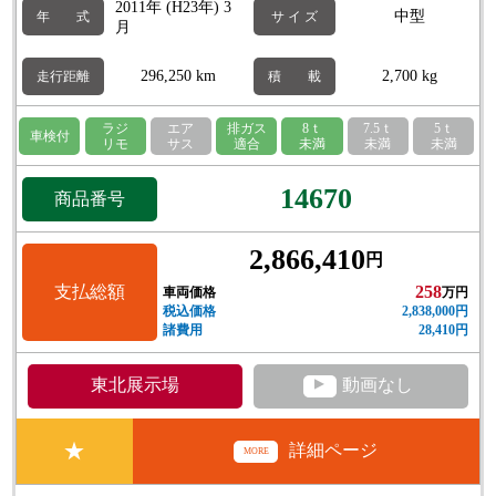
2011年 (H23年) 3
中型
年 式
サ イ ズ
月
296,250 km
2,700 kg
走行距離
積 載
ラジ
エア
排ガス
8ｔ
7.5ｔ
5ｔ
車検付
リモ
サス
適合
未満
未満
未満
14670
商品番号
2,866,410
円
支払総額
258
車両価格
万円
税込価格
2,838,000円
諸費用
28,410円
▲
東北展示場
動画なし
★
詳細ページ
MORE