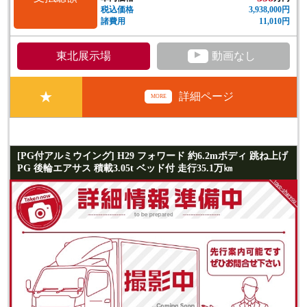
税込価格
3,938,000円
諸費用
11,010円
▲
東北展示場
動画なし
★
詳細ページ
MORE
[PG付アルミウイング] H29 フォワード 約6.2mボディ 跳ね上げ
PG 後輪エアサス 積載3.05t ベッド付 走行35.1万㎞