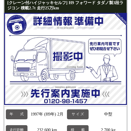
[クレーン付ハイジャッキセルフ] H9 フォワード タダノ製3段ラ
ジコン 積載2.7t 走行25万km
1997年 (H9年) 2月
中型
年 式
サ イ ズ
232,600 km
2,700 kg
走行距離
積 載