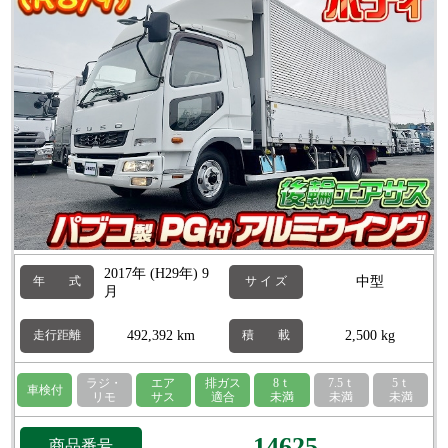
2017年 (H29年) 9
中型
年 式
サ イ ズ
月
492,392 km
2,500 kg
走行距離
積 載
ラジ・
エア
排ガス
8ｔ
7.5ｔ
5ｔ
車検付
リモ
サス
適合
未満
未満
未満
14625
商品番号