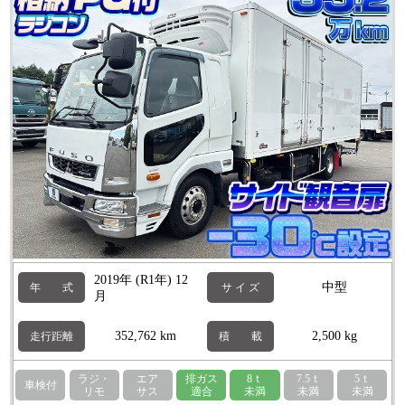
2019年 (R1年) 12
中型
年 式
サ イ ズ
月
352,762 km
2,500 kg
走行距離
積 載
ラジ・
エア
排ガス
8ｔ
7.5ｔ
5ｔ
車検付
リモ
サス
適合
未満
未満
未満