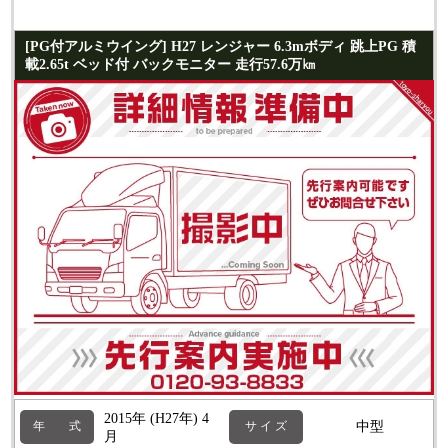
[PG付アルミウイング] H27 レンジャー 6.3mボディ 跳上PG 積
載2.65t ベッド付 バックモニター 走行57.6万㎞
2015年 (H27年) 4
中型
年 式
サ イ ズ
月