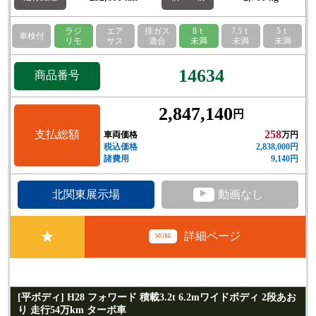
ラジ
エア
排ガス
8ｔ
7.5ｔ
5ｔ
車検付
リモ
サス
適合
未満
未満
未満
14634
商品番号
2,847,140
円
支払総額
258
車両価格
万円
税込価格
2,838,000円
諸費用
9,140円
▲
北関東展示場
動画なし
★
詳細ページ
MORE
[平ボディ] H28 フォワード 積載3.2t 6.2mワイドボディ 2段あお
り 走行54万km ターボ車