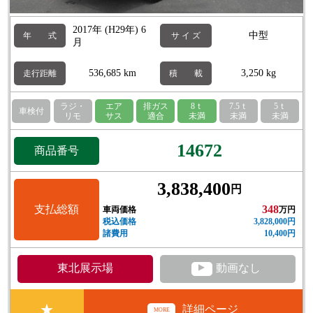
2017年 (H29年) 6
中型
年 式
サ イ ズ
月
536,685 km
3,250 kg
走行距離
積 載
ラジ・
エア
排ガス
8ｔ
7.5ｔ
5ｔ
車検付
リモ
サス
適合
未満
未満
未満
14672
商品番号
3,838,400
円
支払総額
348
車両価格
万円
税込価格
3,828,000円
諸費用
10,400円
▲
東北展示場
動画なし
★
詳細ページ
MORE