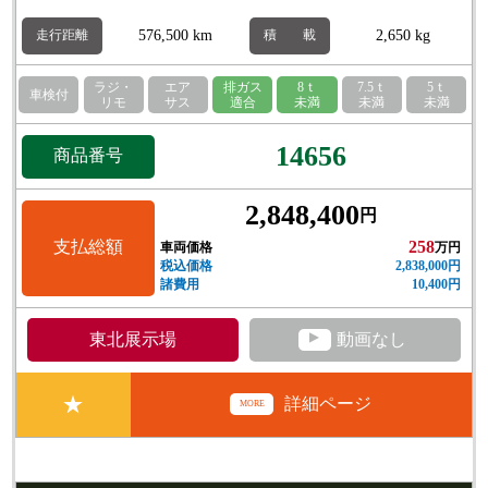
576,500 km
2,650 kg
走行距離
積 載
ラジ・
エア
排ガス
8ｔ
7.5ｔ
5ｔ
車検付
リモ
サス
適合
未満
未満
未満
14656
商品番号
2,848,400
円
支払総額
258
車両価格
万円
税込価格
2,838,000円
諸費用
10,400円
▲
東北展示場
動画なし
★
詳細ページ
MORE