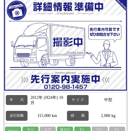
2012年 (H24年) 10
中型
年 式
サ イ ズ
月
115,000 km
2,000 kg
走行距離
積 載
ラジ
エア
排ガス
8ｔ
7.5ｔ
5ｔ