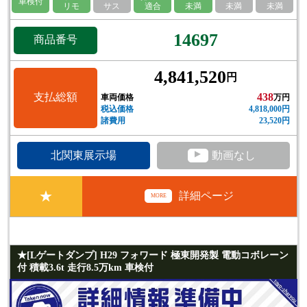
車検付
リモ
サス
適合
未満
未満
未満
14697
商品番号
4,841,520
円
支払総額
438
車両価格
万円
税込価格
4,818,000円
諸費用
23,520円
▲
北関東展示場
動画なし
★
詳細ページ
MORE
★[Lゲートダンプ] H29 フォワード 極東開発製 電動コボレーン
付 積載3.6t 走行8.5万km 車検付