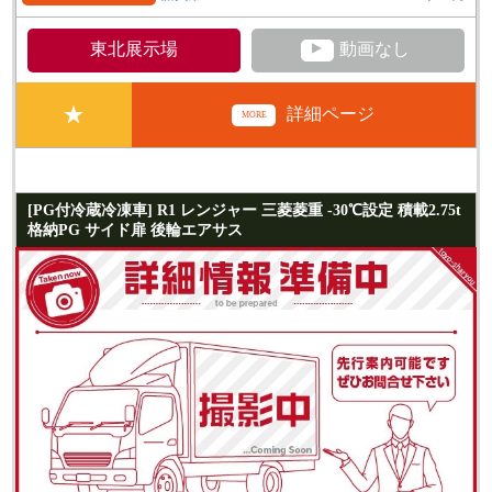
▲
東北展示場
動画なし
★
詳細ページ
MORE
[PG付冷蔵冷凍車] R1 レンジャー 三菱菱重 -30℃設定 積載2.75t
格納PG サイド扉 後輪エアサス