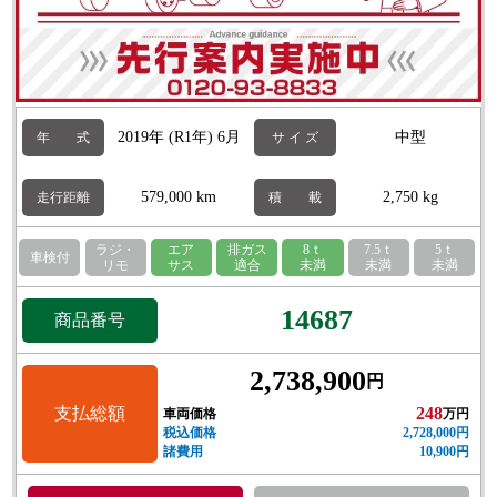
2019年 (R1年) 6月
中型
年 式
サ イ ズ
579,000 km
2,750 kg
走行距離
積 載
ラジ・
エア
排ガス
8ｔ
7.5ｔ
5ｔ
車検付
リモ
サス
適合
未満
未満
未満
14687
商品番号
2,738,900
円
支払総額
248
車両価格
万円
税込価格
2,728,000円
諸費用
10,900円