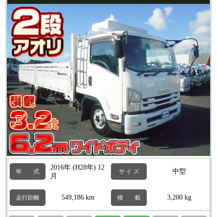
2016年 (H28年) 12
中型
年 式
サ イ ズ
月
549,186 km
3,200 kg
走行距離
積 載