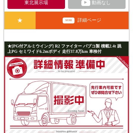
▲
東北展示場
動画なし
★
詳細ページ
MORE
★[PG付アルミウイング] R2 ファイター パブコ製 積載2.4t 跳
上PG セミワイド6.2mボディ 走行37.8万km 車検付