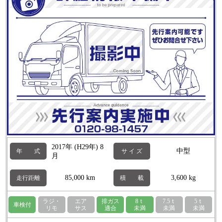
2017年 (H29年) 8
中型
年 式
サ イ ズ
月
85,000 km
3,600 kg
走行距離
積 載
ラジ・
エア
排ガス
8ｔ
7.5ｔ
5ｔ
車検付
リモ
サス
適合
未満
未満
未満