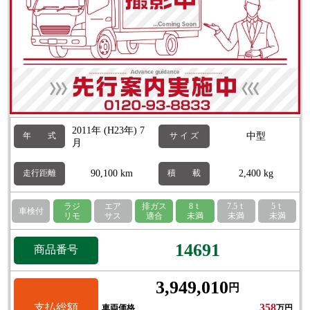
2011年 (H23年) 7
中型
年 式
サ イ ズ
月
90,100 km
2,400 kg
走行距離
積 載
ラジ
エア
排ガス
8ｔ
7.5ｔ
5ｔ
車検付
リモ
サス
適合
未満
未満
未満
14691
商品番号
3,949,010
円
支払総額
358
車両価格
万円