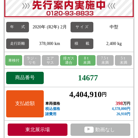
2020年 (R2年) 2月
中型
年 式
サ イ ズ
378,000 km
2,400 kg
走行距離
積 載
ラジ・
エア
排ガス
8ｔ
7.5ｔ
5ｔ
車検付
リモ
サス
適合
未満
未満
未満
14677
商品番号
4,404,910
円
支払総額
398
車両価格
万円
税込価格
4,378,000円
諸費用
26,910円
▲
東北展示場
動画なし