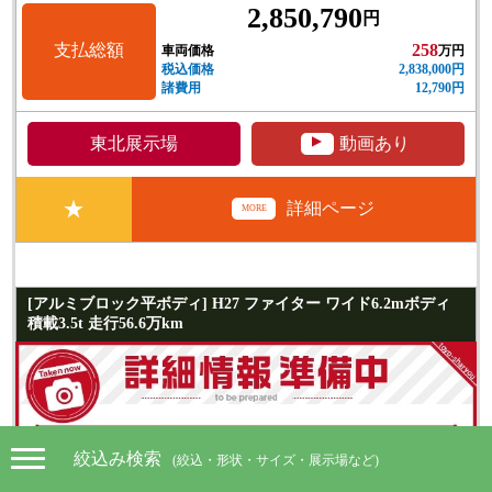
2,850,790
円
支払総額
258
車両価格
万円
税込価格
2,838,000円
諸費用
12,790円
▲
東北展示場
動画あり
★
詳細ページ
MORE
[アルミブロック平ボディ] H27 ファイター ワイド6.2mボディ
積載3.5t 走行56.6万km
絞込み検索
(絞込・形状・サイズ・展示場など)