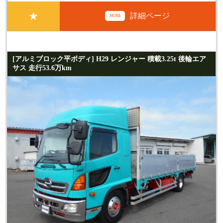
★
詳細ページ
MORE
[アルミブロック平ボディ] H29 レンジャー 積載3.25t 後輪エア
サス 走行53.6万km