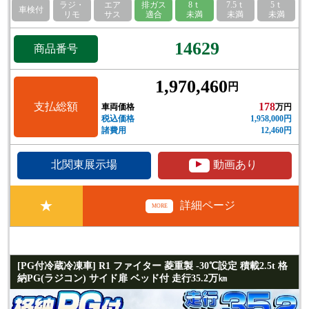
ラジ・
エア
排ガス
8ｔ
7.5ｔ
5ｔ
車検付
リモ
サス
適合
未満
未満
未満
14629
商品番号
1,970,460
円
支払総額
178
車両価格
万円
税込価格
1,958,000円
諸費用
12,460円
▲
北関東展示場
動画あり
★
詳細ページ
MORE
[PG付冷蔵冷凍車] R1 ファイター 菱重製 -30℃設定 積載2.5t 格
納PG(ラジコン) サイド扉 ベッド付 走行35.2万㎞